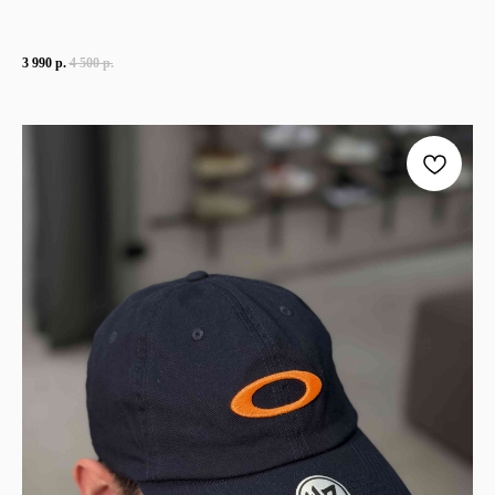
3 990
р.
4 500
р.