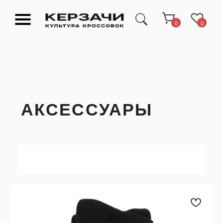
0
0
АКСЕССУАРЫ
Подарочные сертификаты
Тюмень Ленина 63
Обувь
Одежда
Аксессуары
Ресейл-
Эксклюзив
зона
О нас