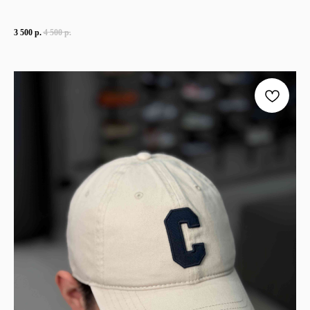
3 500
р.
4 500
р.
TELEGRAM
КОНТАКТЫ
2ГИС
ВКОНТАКТЕ
ЯНДЕКС КАРТЫ
MAX
О НАС
ЗАКАЗАТЬ С
POIZON
ОБУВЬ
ТАБЛИЦЫ
ОДЕЖДА
РАЗМЕРОВ
АКСЕССУАРЫ
ОПЛАТА,