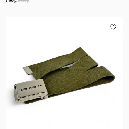
1 400
р.
1 500
р.