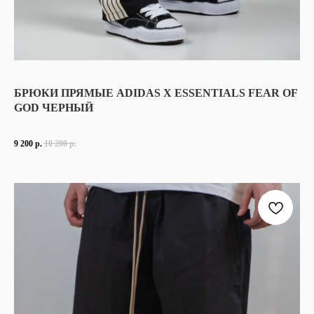
ПРЯМЫЕ БРЮКИ ADIDAS X ESSENTIALS FEAR OF GOD - ЭТО НЕ “ЕЩЁ О
БРЮКИ ПРЯМЫЕ ADIDAS X ESSENTIALS FEAR OF
GOD ЧЕРНЫЙ
КОЛЛАБ МЕЖДУ ADIDAS И FEAR OF GOD БЫЛ ВПЕРВЫЕ АНОНСИРОВАН 
РЕЗУЛЬТАТ — ЭТО СМЕСЬ ПРЕМИАЛЬНОГО МИНИМАЛИЗМА FEAR OF GO
9 200
р.
10 200
р.
НИКАКИХ КРИЧАЩИХ ЛОГОТИПОВ, КИСЛОТНЫХ ЦВЕТОВ ИЛИ ВЫЧУРН
ВСЁ ЧИСТО, ПРОДУМАННО И ВЫВЕРЕНО ДО СТРОЧКИ.
МАТЕРИАЛ: 92% ПОЛИЭСТЕР, 8: ЭЛАСТАН
ЦВЕТ: ЧЕРНЫЙ