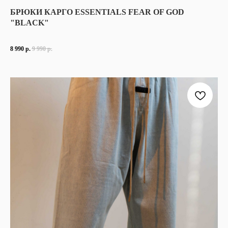
ЭТИ БРЮКИ — ПРИМЕР ТОГО, КАК УТИЛИТАРНОСТЬ МОЖЕТ БЫТЬ ЛА
БРЮКИ КАРГО ESSENTIALS FEAR OF GOD
МИНИМАЛИСТИЧНЫЙ ЧЁРНЫЙ ЦВЕТ ПОДЧЁРКИВАЕТ ГЕОМЕТРИЮ СИЛУЭ
"BLACK"
ESSENTIALS
— СУББРЕНД FEAR OF GOD ОТ ДЖЕРРИ ЛОРЕНЦО. ЛАКОН
МАТЕРИАЛ:
СМЕСЬ НЕЙЛОНА И ХЛОПКА
8 990
р.
9 990
р.
ЦВЕТ:
ЧЁРНЫЙ