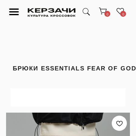
0
0
БРЮКИ ESSENTIALS FEAR OF GOD
Подарочные сертификаты
Тюмень Ленина 63
Обувь
Одежда
Аксессуары
Ресейл-
Эксклюзив
зона
О нас