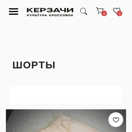
0
0
ШОРТЫ
Подарочные сертификаты
Тюмень Ленина 63
Обувь
Одежда
Аксессуары
Ресейл-
Эксклюзив
зона
О нас