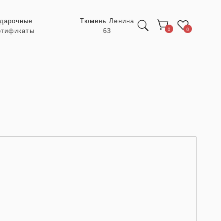
Тюмень Ленина
63
0
0
Экспресс заказ с
POIZON