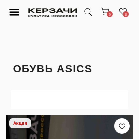
0
0
ОБУВЬ ASICS
Подарочные сертификаты
Тюмень Ленина 63
Обувь
Одежда
Аксессуары
Ресейл-
Эксклюзив
зона
О нас
Акция