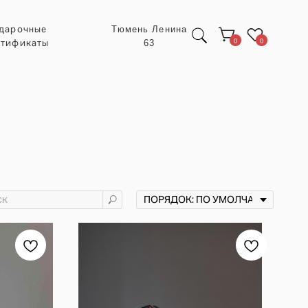
Тюмень Ленина
63
0
0
Экспресс заказ с
POIZON