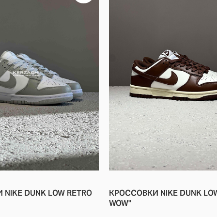
IGHT BONE"
 NIKE DUNK LOW RETRO
КРОССОВКИ NIKE DUNK LO
ЗДАНИЯ МОДЕЛИ
WOW"
ЕБЮТИРОВАЛИ В 1985 ГОДУ КАК БАСКЕТБОЛЬНЫЕ КРОССОВКИ 