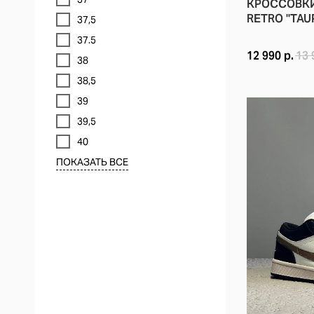
КРОССОВКИ 
RETRO "TAU
37,5
37.5
12 990
р.
13 
38
38,5
39
39,5
40
ПОКАЗАТЬ ВСЕ