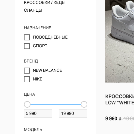
КРОССОВКИ / КЕДЫ
СЛАНЦЫ
НАЗНАЧЕНИЕ
ПОВСЕДНЕВНЫЕ
СПОРТ
БРЕНД
NEW BALANCE
NIKE
БЕЛЫЕ НИЗКИ
ЦЕНА
КРОССОВКИ 
LOW "WHITE
AIR FORCE 1
—
9 990
р.
10 9
ПРИНАДЛЕЖН
РАСЦВЕТКА: 
МОДЕЛЬ
КОД МОДЕЛИ: 