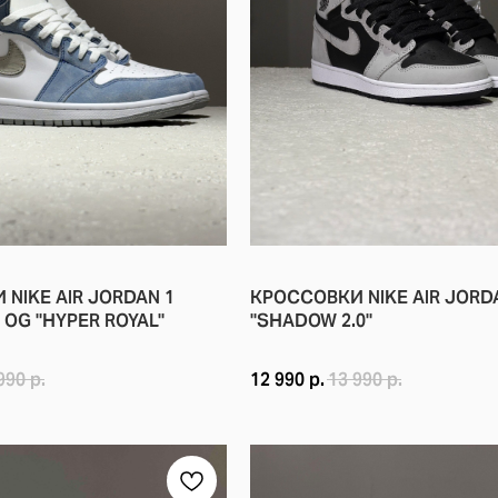
АЯ ПОДОШВА: ПЕНА С ТЕХНОЛОГИЕЙ NIKE AIR ДЛЯ АМОРТИЗА
КЛАССИЧЕСКАЯ РЕЗИНОВАЯ ПОДОШВА С ГЛУБОКИМ ПРОТЕКТОР
RDAN 1 LOW "SHADOW BROWN" — ЭТО СТИЛЬ, МИНИМАЛИЗМ И П
NIKE AIR JORDAN 1
КРОССОВКИ NIKE AIR JORD
 OG "HYPER ROYAL"
"SHADOW 2.0"
990
р.
12 990
р.
13 990
р.