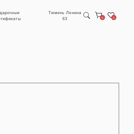
Тюмень Ленина
63
0
0
Экспресс заказ с
POIZON