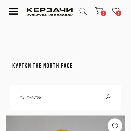
0
0
КУРТКИ THE NORTH FACE
Подарочные сертификаты
Тюмень Ленина 63
Обувь
Одежда
Аксессуары
Ресейл-
Эксклюзив
зона
О нас
Фильтры