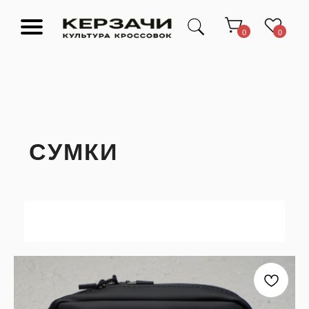
0
0
СУМКИ
Подарочные сертификаты
Тюмень Ленина 63
Обувь
Одежда
Аксессуары
Ресейл-
Эксклюзив
зона
О нас