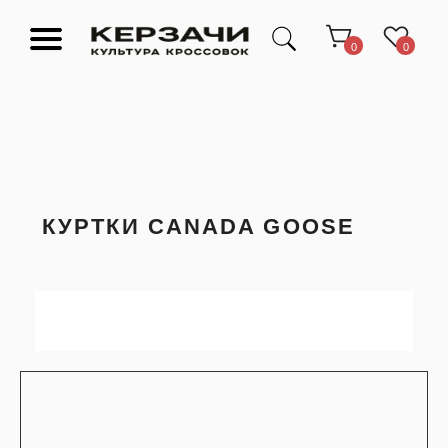
0
0
КУРТКИ CANADA GOOSE
Подарочные сертификаты
Тюмень Ленина 63
Обувь
Одежда
Аксессуары
Ресейл-
Эксклюзив
зона
О нас