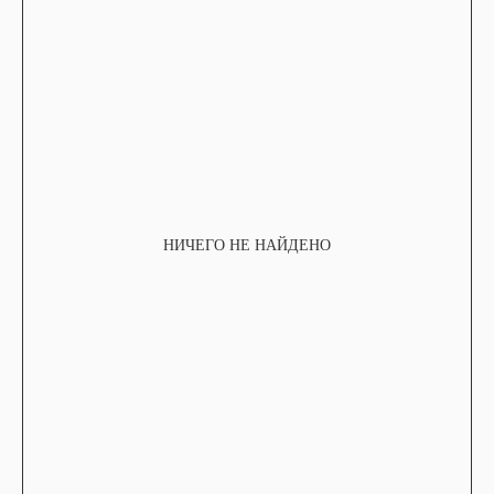
НИЧЕГО НЕ НАЙДЕНО
TELEGRAM
КОНТАКТЫ
2ГИС
ВКОНТАКТЕ
ЯНДЕКС КАРТЫ
MAX
О НАС
ЗАКАЗАТЬ С
POIZON
ОБУВЬ