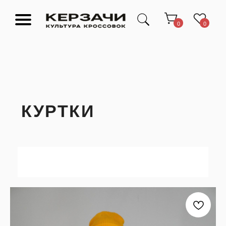
0
0
КУРТКИ
Подарочные сертификаты
Тюмень Ленина 63
Обувь
Одежда
Аксессуары
Ресейл-
Эксклюзив
зона
О нас