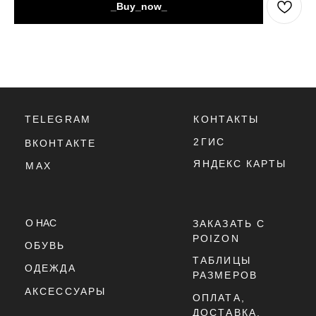
_Buy_now_
2ГИС
ВКОНТАКТЕ
ЯНДЕКС КАРТЫ
MAX
О НАС
ЗАКАЗАТЬ С
POIZON
ОБУВЬ
ТАБЛИЦЫ
ОДЕЖДА
РАЗМЕРОВ
АКСЕССУАРЫ
ОПЛАТА,
ДОСТАВКА,
ВОЗВРАТ
ПОЛИТИКА
КОНФИДЕНЦИАЛЬНОСТИ
ПОЛИТИКА
ИСПОЛЬЗОВАНИЯ
COOKIE - ФАЙЛОВ
ОФЕРТА