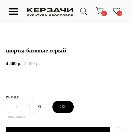
0
0
шорты базовые серый
Подарочные сертификаты
Тюмень Ленина 63
4 500
р.
5 500
р.
Обувь
Одежда
Аксессуары
Ресейл-
Эксклюзив
зона
О нас
РАЗМЕР
L
XL
2XL
TELEGRAM
КОНТАКТЫ