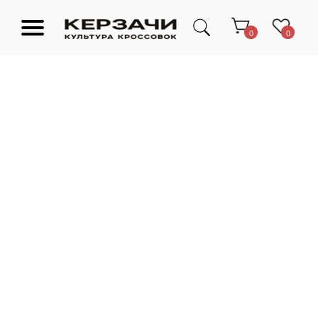
0
0
Подарочные сертификаты
Тюмень Ленина 63
Обувь
Одежда
Аксессуары
Ресейл-
Эксклюзив
зона
О нас