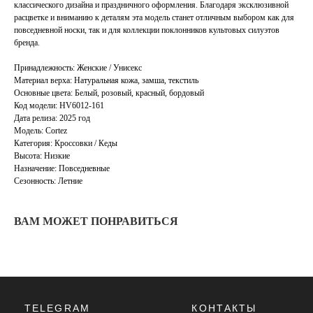
классического дизайна и праздничного оформления. Благодаря эксклюзивной
расцветке и вниманию к деталям эта модель станет отличным выбором как для
О НАС
ЗАКАЗАТЬ С
повседневной носки, так и для коллекции поклонников культовых силуэтов
POIZON
ОБУВЬ
бренда.
ТАБЛИЦЫ
ОДЕЖДА
РАЗМЕРОВ
Принадлежность: Женские / Унисекс
АКСЕССУАРЫ
ОПЛАТА,
Материал верха: Натуральная кожа, замша, текстиль
ДОСТАВКА,
Основные цвета: Белый, розовый, красный, бордовый
ВОЗВРАТ
Код модели: HV6012-161
Дата релиза: 2025 год
Модель: Cortez
Категория: Кроссовки / Кеды
ПОЛИТИКА
Высота: Низкие
КОНФИДЕНЦИАЛЬНОСТИ
Назначение: Повседневные
ПОЛИТИКА
Сезонность: Летние
ИСПОЛЬЗОВАНИЯ
COOKIE - ФАЙЛОВ
ОФЕРТА
ВАМ МОЖЕТ ПОНРАВИТЬСЯ
Г. ТЮМЕНЬ, УЛ. ЛЕНИНА 63
ЕЖЕДНЕВНО 11:00 - 21:00