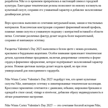
разработок Nike и со временем превратилась в настоящий символ городской
культуры. Ежегодные тематические релизы позволяют по-новому взглянуть на
культовый силуэт, сохраняя его узнаваемый характер и добавляя эксклюзивные
дизайнерские детали.
Верх кроссовок выполнен из сочетания натуральной кожи, замши и текстильных
материалов. Классическая конструкция сохраняет фирменный низкий профиль,
плавные линии силуэта и узнаваемую подошву с контрастной вставкой в области
пятки. Сочетание различных фактур делает модель более выразительной,
сохраняя её винтажную эстетику.
Расцветка Valentine's Day 2025 выполнена в белом цвете с нежно-розовыми,
красными и бордовыми акцентами. Особое внимание привлекают тематические
детали, вдохновлённые праздником, включая декоративные элементы в форме
сердец и фирменное оформление, которое подчёркивает эксклюзивный характер
релиза. Нежная цветовая палитра делает модель яркой, но при этом
универсальной для повседневного гардероба.
Nike Wmns Cortez 'Valentine's Day 2025' подойдут тем, кто ценит культовые
силуэты Nike, винтажную эстетику и лимитированные тематические коллекции.
Кроссовки гармонично сочетаются с джинсами, юбками, широкими брюками и
TELEGRAM
КОНТАКТЫ
одеждой в стиле casual, vintage и streetwear, добавляя образу индивидуальность и
лёгкое романтичное настроение.
2ГИС
ВКОНТАКТЕ
ЯНДЕКС КАРТЫ
MAX
Nike Wmns Cortez 'Valentine's Day 2025' — это сочетание богатой истории Nike,