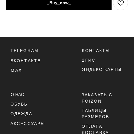
_Buy_now_
2ГИС
ВКОНТАКТЕ
ЯНДЕКС КАРТЫ
MAX
О НАС
ЗАКАЗАТЬ С
POIZON
ОБУВЬ
ТАБЛИЦЫ
ОДЕЖДА
РАЗМЕРОВ
АКСЕССУАРЫ
ОПЛАТА,
ДОСТАВКА,
ВОЗВРАТ
ПОЛИТИКА
КОНФИДЕНЦИАЛЬНОСТИ
ПОЛИТИКА
ИСПОЛЬЗОВАНИЯ
COOKIE - ФАЙЛОВ
ОФЕРТА