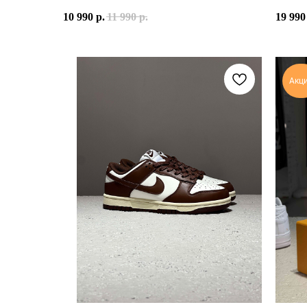
ВЕРХ ВЫПОЛНЕН ИЗ СОЧЕТАНИЯ ВОЗДУХОПРОНИЦ
10 990
р.
11 990
р.
19 990
РАСЦВЕТКА CAVE STONE METALLIC SILVER СОЧЕ
NIKE P-6000 ДАВНО СТАЛИ ВЫБОРОМ ТЕХ, КТО 
Акц
NIKE P-6000 CAVE STONE METALLIC SILVER — 
ПРИНАДЛЕЖНОСТЬ:
МУЖСКИЕ / УНИСЕКС
МАТЕРИАЛ ВЕРХА:
СЕТКА, СИНТЕТИЧЕСКИЕ МАТ
ОСНОВНЫЕ ЦВЕТА:
CAVE STONE, MEDIUM ASH, FL
КОД МОДЕЛИ:
CD6404-202
ДАТА РЕЛИЗА:
14 ЯНВАРЯ 2025 ГОДА