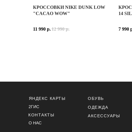
КРОССОВКИ NIKE DUNK LOW
КРОС
КРОСС
"CACAO WOW"
14 SI
ASICS
11 990
р.
12 990
р.
7 990
ВЕРХ 
РАСЦ
ASICS
ASICS
ПРИН
МАТЕР
ПОДК
ЯНДЕКС КАРТЫ
ОБУВЬ
ПОДО
2ГИС
ОДЕЖДА
ТЕХН
КОНТАКТЫ
РАСЦВ
АКСЕССУАРЫ
КОД 
О НАС