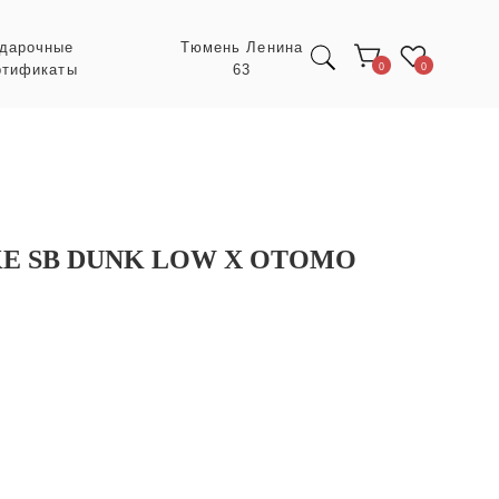
Тюмень Ленина
63
0
0
E SB DUNK LOW X OTOMO
Экспресс заказ с
POIZON