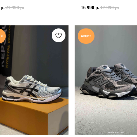
АЕМОЙ СЕТКИ, СИНТЕТИЧЕСКИХ НАКЛАДОК И ЭЛЕМЕНТОВ С 
р.
21 990
р.
16 990
р.
17 990
р.
ТАЕТ ТЁПЛЫЕ ЗЕМЛИСТЫЕ ОТТЕНКИ С СЕРЕБРИСТЫМИ ДЕТАЛЯМ
ЦЕНИТ КОМФОРТ НЕ МЕНЬШЕ, ЧЕМ ВНЕШНИЙ ВИД. ЭТА МОДЕЛЬ
ия
Акция
ЭТО ИДЕАЛЬНОЕ СОЧЕТАНИЕ СПОРТИВНОГО НАСЛЕДИЯ NIKE, 
ЕРИАЛЫ, ЭЛЕМЕНТЫ С МЕТАЛЛИЗИРОВАННЫМ ПОКРЫТИЕМ
AT PEWTER, METALLIC SILVER