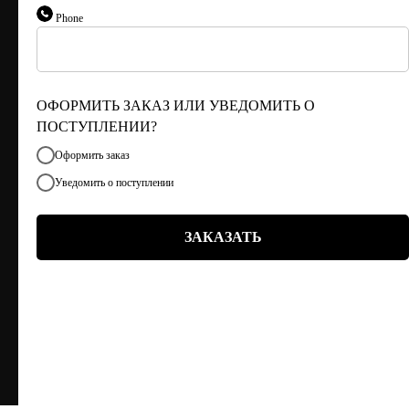
Г. ТЮМЕНЬ, УЛ. ЛЕНИНА 63
Phone
ЕЖЕДНЕВНО 11:00 - 21:00
ОФОРМИТЬ ЗАКАЗ ИЛИ УВЕДОМИТЬ О
ПОСТУПЛЕНИИ?
Оформить заказ
Уведомить о поступлении
ЗАКАЗАТЬ