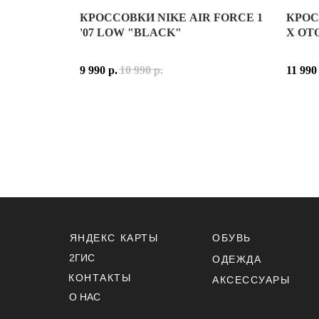
КРОССОВКИ NIKE AIR FORCE 1
КРОС
КРОСС
'07 LOW "BLACK"
X OT
NIKE 
9 990
р.
10 990
р.
11 990
ВЕРХ 
РАСЦВ
NIKE 
NIKE 
ПРИНА
МАТЕР
ОСНОВ
ЯНДЕКС КАРТЫ
ОБУВЬ
МОДЕЛ
2ГИС
ОДЕЖДА
КОНТАКТЫ
АКСЕССУАРЫ
О НАС