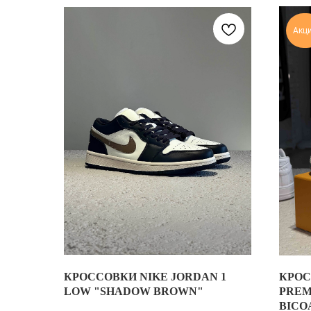
Акц
КРОССОВКИ NIKE JORDAN 1
КРОС
NIKE AIR JORDAN 1 LOW "SHADOW BROWN"
КРОСС
LOW "SHADOW BROWN"
PREM
ИСТОРИЯ СОЗДАНИЯ МОДЕЛИ
BICOA