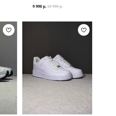
В 1985 ГОДУ. ЭТА МОДЕЛЬ БЫЛА СОЗДАНА КАК БОЛЕЕ УДОБНА
КОТОРЫЙ СТАЛ ОДНИМ ИЗ ГЛАВНЫХ СИМВОЛОВ ВОЗВРАЩЕНИЯ ЭС
NEW BALANCE 574 GREY OFF WHITE — СОВР
9 990
р.
10 990
р.
ЛИМИТИРОВАННЫМ РАСЦВЕТКАМ. "SHADOW BROWN" ПРОДОЛЖАЕ
О ТЕКСТИЛЯ И СИНТЕТИЧЕСКИХ НАКЛАДОК. ИМЕННО ТАКАЯ К
ВЕРХ МОДЕЛИ ВЫПОЛНЕН ИЗ СОЧЕТАНИЯ НА
СВЕТЛУЮ ОСНОВУ С СЕРЕБРИСТЫМИ ЭЛЕМЕНТАМИ И ГЛУБОКИ
РАСЦВЕТКА GREY OFF WHITE ОТРАЖАЕТ ФИ
РИЧНЕВОГО ВМЕСТО КЛАССИЧЕСКОГО СЕРОГО. ЭТО ДАЁТ КРО
 НО И ИСТОРИЮ СИЛУЭТА. ЭТО МОДЕЛЬ ДЛЯ ЛЮДЕЙ, КОТОРЫМ 
NEW BALANCE 574 GREY OFF WHITE — ЭТО 
. БЕЛАЯ ПРОМЕЖУТОЧНАЯ ПОДОШВА ДОБАВЛЯЕТ КОНТРАСТА,
 P-6000 УВЕРЕННО ЗАНИМАЕТ СРЕДИ НИХ ОДНО ИЗ ВЕДУЩИХ М
НА ПРОТЯЖЕНИИ ДЕСЯТИЛЕТИЙ NEW BALANCE
ПРИНАДЛЕЖНОСТЬ: УНИСЕКС
ЛЫ
МАТЕРИАЛ ВЕРХА: НАТУРАЛЬНАЯ ЗАМША, ТЕ
, WHITE
ОСНОВНЫЕ ЦВЕТА: GREY, OFF WHITE, BLACK
КОД МОДЕЛИ: U574UL2
ДАТА РЕЛИЗА: 9 ЯНВАРЯ 2023 ГОДА
АЯ ОСЕННЯЯ РАСЦВЕТКА ДЕЛАЕТ ИХ ОТЛИЧНЫМ ВЫБОРОМ ДЛЯ 