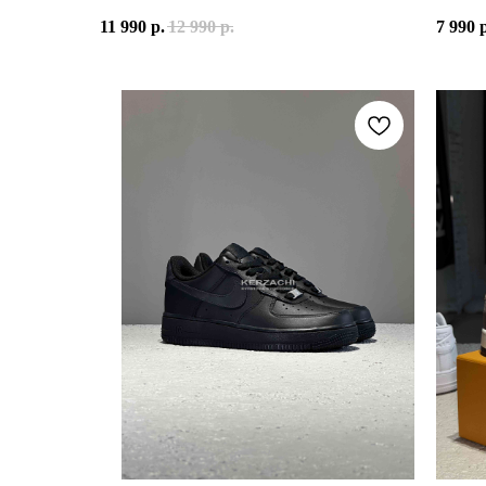
NIKE AIR JORDAN 1 LOW — ЭТО НИЗКАЯ ВЕРСИЯ
NIKE 
1001
11 990
р.
12 990
р.
7 990
ЗА ПОСЛЕДНИЕ ГОДЫ AIR JORDAN 1 LOW СТАЛИ
ВЕРХ 
ИСТОРИЯ СОЗДАНИЯ РАСЦВЕТКИ "SHADOW BROWN
РАСЦВ
РАСЦВЕТКА "SHADOW BROWN" ВДОХНОВЛЕНА КУЛ
NIKE 
ОСНОВУ МОДЕЛИ СОСТАВЛЯЕТ ЧЁРНЫЙ И КОРИЧН
ИНТЕР
МАТЕРИАЛЫ И ТЕХНОЛОГИИ
ВЕРХ: ПРЕМИАЛЬНАЯ ЗАМША В ОТТЕНКАХ "SHADO
ПРИНА
МАТЕР
ПОДКЛАДКА: МЯГКИЙ ТЕКСТИЛЬ ДЛЯ КОМФОРТА.
ОСНОВ
КОД М
ПРОМЕЖУТОЧНАЯ ПОДОШВА: ПЕНА С ТЕХНОЛОГИЕ
ДАТА 
ПОДМЕТКА: КЛАССИЧЕСКАЯ РЕЗИНОВАЯ ПОДОШВА
ЗАКЛЮЧЕНИЕ
NIKE AIR JORDAN 1 LOW "SHADOW BROWN" — ЭТ