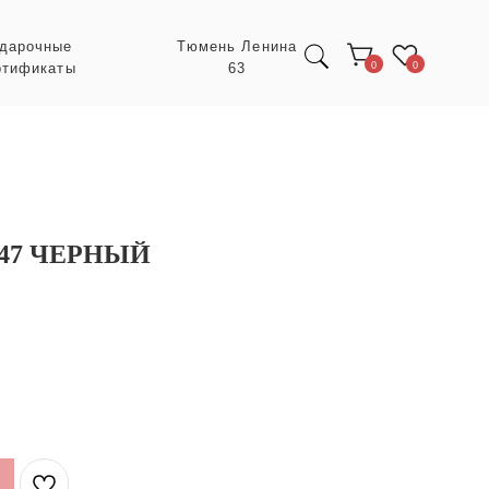
Тюмень Ленина
63
0
0
47 ЧЕРНЫЙ
Экспресс заказ с
POIZON