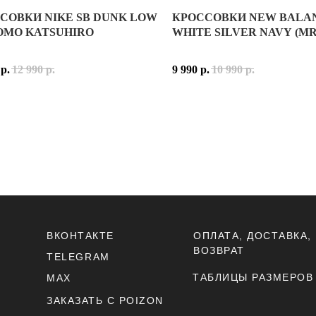
СОВКИ NIKE SB DUNK LOW
КРОССОВКИ NEW BALAN
ОВКИ NIKE SB DUNK LOW X OTOMO KATSUHIRO
NEW BALANCE 530 WHITE S
OMO KATSUHIRO
WHITE SILVER NAVY (MR
SB DUNK LOW X OTOMO KATSUHIRO — КОНЦЕПТУАЛЬНАЯ ИНТЕ
ВЕРХ КРОССОВОК ВЫПОЛНЕН
р.
12 990
р.
9 990
р.
10 990
р.
КРОССОВОК ВЫПОЛНЕН ИЗ СОЧЕТАНИЯ ГЛАДКОЙ КОЖИ И ЗАМШ
РАСЦВЕТКА WHITE SILVER 
ЕТКА СОЧЕТАЕТ БЕЛЫЙ, ТЁМНО-КОРИЧНЕВЫЙ И СВЕТЛО-СЕРЫ
NEW BALANCE 530 — ЭТО И
SB DUNK LOW X OTOMO KATSUHIRO ПОДОЙДУТ ТЕМ, КТО ЦЕНИТ
NEW BALANCE 530 WHITE S
SB DUNK LOW X OTOMO KATSUHIRO — ЭТО ПЕРЕОСМЫСЛЕНИЕ О
ПРИНАДЛЕЖНОСТЬ:
МУЖСК
МАТЕРИАЛ ВЕРХА:
СЕТКА, 
ДЛЕЖНОСТЬ: УНИСЕКС
ОСНОВНЫЕ ЦВЕТА:
БЕЛЫЙ, 
ИАЛ ВЕРХА: КОЖА, ЗАМША
КОД МОДЕЛИ:
MR530SG
НЫЕ ЦВЕТА: БЕЛЫЙ, ТЁМНО-КОРИЧНЕВЫЙ, СВЕТЛО-СЕРЫЙ
ТЕХНОЛОГИЯ:
ABZORB
ВКОНТАКТЕ
ОПЛАТА, ДОСТАВКА,
Ь: NIKE SB DUNK LOW X OTOMO KATSUHIRO
ДАТА РЕЛИЗА:
2024 ГОД
ВОЗВРАТ
TELEGRAM
ТАБЛИЦЫ РАЗМЕРОВ
MAX
ЗАКАЗАТЬ С POIZON