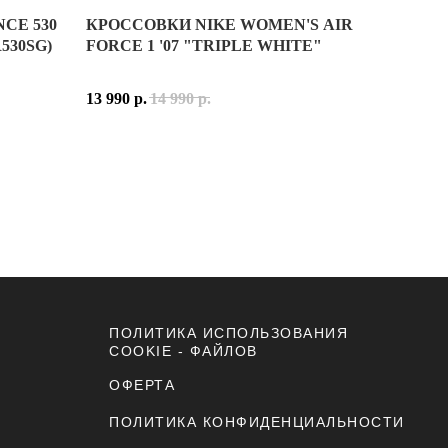
CE 530
КРОССОВКИ NIKE WOMEN'S AIR
ILVER NAVY (MR530SG) — ОДНА ИЗ САМЫХ ПОПУЛЯРНЫХ МОДЕ
530SG)
FORCE 1 '07 "TRIPLE WHITE"
РПРЕТАЦИЯ КУЛЬТОВОГО СИЛУЭТА NIKE SB DUNK LOW, ВДОХ
 ИЗ СОЧЕТАНИЯ ВОЗДУХОПРОНИЦАЕМОЙ СЕТКИ И СИНТЕТИЧЕ
13 990
р.
14 990
р.
И. БЕЛАЯ ОСНОВА ДОПОЛНЕНА ТЁМНО-КОРИЧНЕВЫМИ НАКЛАД
NAVY СОЧЕТАЕТ БЕЛУЮ ОСНОВУ С СЕРЕБРИСТЫМИ ЭЛЕМЕНТАМИ
Й ОТТЕНКИ, СОЗДАВАЯ СПОКОЙНЫЙ, НО ВЫРАЗИТЕЛЬНЫЙ ОБРА
МЕННО ТА МОДЕЛЬ, КОТОРУЮ ХОЧЕТСЯ НАДЕВАТЬ КАЖДЫЙ ДЕ
 ЯПОНСКУЮ КУЛЬТУРУ, РЕДКИЕ ДИЗАЙНЕРСКИЕ ПРОЕКТЫ И КУЛ
ILVER NAVY (MR530SG) — ИДЕАЛЬНЫЙ ВЫБОР ДЛЯ ТЕХ, КТО 
ДНОГО ИЗ САМЫХ ПОПУЛЯРНЫХ СИЛУЭТОВ NIKE ЧЕРЕЗ ПРИЗМУ
ИЕ / УНИСЕКС
СИНТЕТИЧЕСКАЯ КОЖА, СИНТЕТИЧЕСКИЕ МАТЕРИАЛЫ
СЕРЕБРИСТЫЙ, ТЁМНО-СИНИЙ
ПОЛИТИКА ИСПОЛЬЗОВАНИЯ
COOKIE - ФАЙЛОВ
ОФЕРТА
ПОЛИТИКА КОНФИДЕНЦИАЛЬНОСТИ