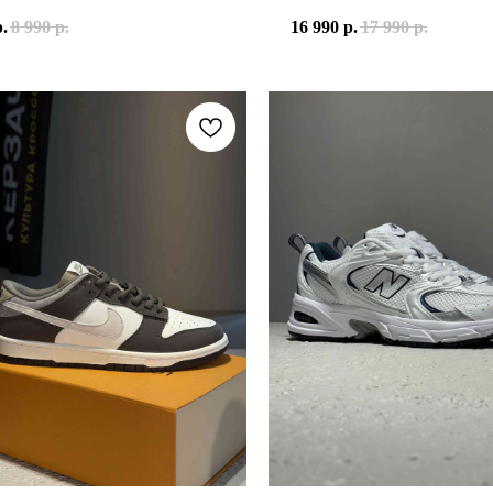
 ЛЕГЕНДАРНЫХ AIR JORDAN 1 HIGH, КОТОРЫЕ ДЕБЮТИРОВАЛИ 
P-6000 PREMIUM LIGHT BONE BICOASTAL GREEN — СИЛУЭТ, 
р.
8 990
р.
16 990
р.
17 990
р.
 НЕВЕРОЯТНО ПОПУЛЯРНЫМИ БЛАГОДАРЯ КОЛЛАБОРАЦИЯМ И 
МОДЕЛИ ВЫПОЛНЕН ИЗ МНОГОСЛОЙНОЙ КОМБИНАЦИИ СЕТЧАТОГ
"
ЕТКА LIGHT BONE BICOASTAL GREEN СОЧЕТАЕТ СПОКОЙНУЮ 
ЬТОВЫМИ AJ1 "SHADOW", НО С НОВЫМ, ТЁПЛЫМ ОТТЕНКОМ КО
P-6000 ВЫБИРАЮТ ТЕ, КТО ЦЕНИТ НЕ ТОЛЬКО ВНЕШНИЙ ВИД,
ЕВЫЙ ЗАМШ, ЧТО ПРИДАЁТ ПАРЕ ПРЕМИАЛЬНЫЙ ВНЕШНИЙ ВИД
ЕС К РЕТРО-БЕГОВЫМ СИЛУЭТАМ ПРОДОЛЖАЕТ РАСТИ, И NIKE
W BROWN" И ЧЁРНЫЙ НУБУК.
ДЛЕЖНОСТЬ: УНИСЕКС
ИАЛ ВЕРХА: СЕТЧАТЫЙ ТЕКСТИЛЬ, СИНТЕТИЧЕСКИЕ МАТЕРИА
НЫЕ ЦВЕТА: LIGHT BONE, METALLIC SILVER, BICOASTAL GREEN
ОДЕЛИ: HF4308-072
Й NIKE AIR ДЛЯ АМОРТИЗАЦИИ.
РЕЛИЗА: 2024 ГОД
 С ГЛУБОКИМ ПРОТЕКТОРОМ.
О СТИЛЬ, МИНИМАЛИЗМ И ПРЕМИАЛЬНЫЕ МАТЕРИАЛЫ. ИХ ТЁПЛ