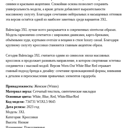
синими и красными акцентами. Спокойная основа позволяет сохранить
универсальность модели, а яркие детали добавляют выразительности
массивному силуэту. Благодаря сочетанию нейтральных и насыщенных оттенков
эта версия остаётся одной из наиболее заметных среди вариантов 3XL.
Balenciaga 3XL лучше всего раскрывается в современных streetwear-образах.
Модель гармонично сочетается с широкими джинсами, карго-брюками,
объёмными худи, куртками oversize и вещами в стиле luxury casual. Благодаря
крупному силуэту кроссовки становятся главным акцентом образа.
Сегодня Balenciaga 3XL считается одним из символов эпохи массивных
кроссовок и продолжает развивать направление, в котором спортивная эстетика
соединяется с высокой модой. Версия Worn-Out White Blue Red отражает
главный подход бренда к дизайну: сочетание провокационной формы, внимания
к деталям и переосмысления привычных элементов гардероба.
Принадлежность:
Женские (Wmns)
Материал верха:
Сетчатый текстиль, синтетические накладки
Основные цвета:
White, Blue, Red, White/Blue/Red
Код модели:
734731 W3XL5 9645
Дата релиза:
2023 год
Модель: 3XL
Категория: Кроссовки
Высота: Низкие
TELEGRAM
КОНТАКТЫ
Назначение: Повседневные