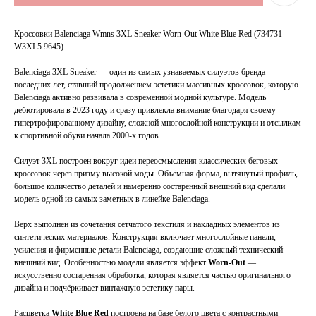
Кроссовки Balenciaga Wmns 3XL Sneaker Worn-Out White Blue Red (734731
W3XL5 9645)
Balenciaga 3XL Sneaker — один из самых узнаваемых силуэтов бренда
последних лет, ставший продолжением эстетики массивных кроссовок, которую
Balenciaga активно развивала в современной модной культуре. Модель
дебютировала в 2023 году и сразу привлекла внимание благодаря своему
гипертрофированному дизайну, сложной многослойной конструкции и отсылкам
к спортивной обуви начала 2000-х годов.
Силуэт 3XL построен вокруг идеи переосмысления классических беговых
кроссовок через призму высокой моды. Объёмная форма, вытянутый профиль,
большое количество деталей и намеренно состаренный внешний вид сделали
модель одной из самых заметных в линейке Balenciaga.
Верх выполнен из сочетания сетчатого текстиля и накладных элементов из
синтетических материалов. Конструкция включает многослойные панели,
усиления и фирменные детали Balenciaga, создающие сложный технический
внешний вид. Особенностью модели является эффект
Worn-Out
—
искусственно состаренная обработка, которая является частью оригинального
дизайна и подчёркивает винтажную эстетику пары.
Расцветка
White Blue Red
построена на базе белого цвета с контрастными