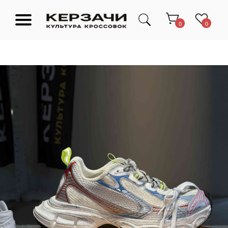
0
0
Подарочные сертификаты
Тюмень Ленина 63
Обувь
Одежда
Аксессуары
Ресейл-
Эксклюзив
зона
О нас