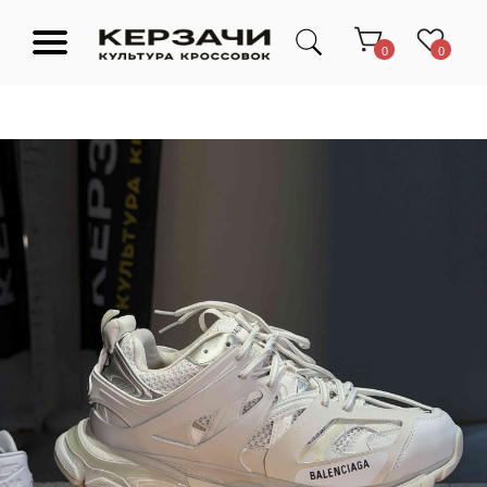
0
0
Подарочные сертификаты
Тюмень Ленина 63
Обувь
Одежда
Аксессуары
Ресейл-
Эксклюзив
зона
О нас