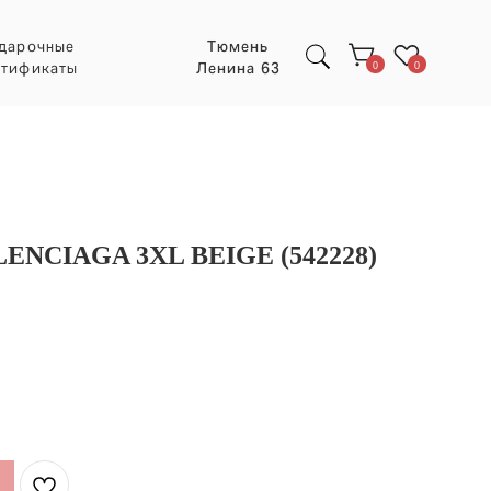
Тюмень
Ленина 63
0
0
NCIAGA 3XL BEIGE (542228)
Экспресс заказ с
POIZON