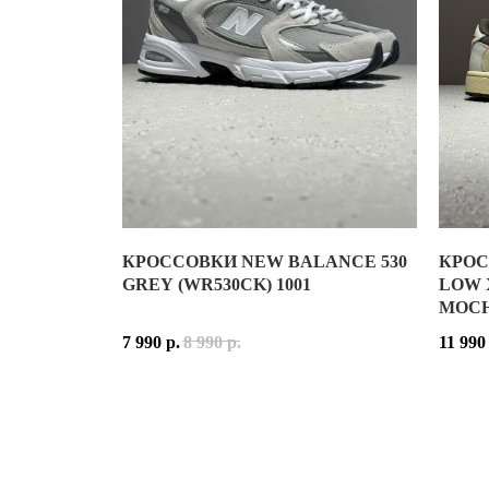
ТЕХН
ДАТА 
КРОССОВКИ NEW BALANCE 530
КРОС
NEW BALANCE 530 GREY (WR530CK) — СОВРЕМ
КОЛЛА
GREY (WR530CK) 1001
LOW 
MOC
ВЕРХ КРОССОВОК ВЫПОЛНЕН ИЗ СОЧЕТАНИЯ Н
СТЕЛЬ
7 990
р.
8 990
р.
11 990
ГЛАВНАЯ ОСОБЕННОСТЬ ЭТОЙ ВЕРСИИ — УНИВЕ
ПРИНА
РАСЦВ
NEW BALANCE 530 — ЭТО ТЕ КРОССОВКИ, КОТ
КОД М
ДАТА 
NEW BALANCE 530 GREY (WR530CK) — ИДЕАЛЬ