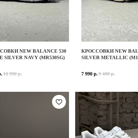
СОВКИ NEW BALANCE 530
КРОССОВКИ NEW BAL
ALANCE 530 WHITE SILVER NAVY (MR530SG) — ОДНА ИЗ САМ
NEW BALANCE 1000 SILV
E SILVER NAVY (MR530SG)
SILVER METALLIC (M10
КРОССОВОК ВЫПОЛНЕН ИЗ СОЧЕТАНИЯ ВОЗДУХОПРОНИЦАЕМОЙ 
ВЕРХ МОДЕЛИ ВЫПОЛНЕН 
р.
10 990
р.
7 990
р.
9 400
р.
ЕТКА WHITE SILVER NAVY СОЧЕТАЕТ БЕЛУЮ ОСНОВУ С СЕРЕБ
РАСЦВЕТКА SILVER META
ALANCE 530 — ЭТО ИМЕННО ТА МОДЕЛЬ, КОТОРУЮ ХОЧЕТСЯ Н
NEW BALANCE 1000 СОЗД
NEW BALANCE 1000 SILV
ALANCE 530 WHITE SILVER NAVY (MR530SG) — ИДЕАЛЬНЫЙ ВЫ
ПРИНАДЛЕЖНОСТЬ:
МУЖС
АДЛЕЖНОСТЬ:
МУЖСКИЕ / УНИСЕКС
МАТЕРИАЛ ВЕРХА:
НАТУРА
ИАЛ ВЕРХА:
СЕТКА, СИНТЕТИЧЕСКАЯ КОЖА, СИНТЕТИЧЕСКИЕ М
ОСНОВНЫЕ ЦВЕТА:
SILVE
НЫЕ ЦВЕТА:
БЕЛЫЙ, СЕРЕБРИСТЫЙ, ТЁМНО-СИНИЙ
КОД МОДЕЛИ:
M1000SL
МОДЕЛИ:
MR530SG
ДАТА РЕЛИЗА:
24 АПРЕЛЯ 