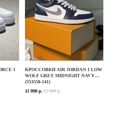
ОСНОВНЫЕ ЦВЕТА: GREY, OFF WHITE, BLACK
КОД МОДЕЛИ: U574UL2
ДАТА РЕЛИЗА: 9 ЯНВАРЯ 2023 ГОДА
ORCE 1
КРОССОВКИ AIR JORDAN 1 LOW
ПРЕДСТАВЛЕННОЙ В НАЧАЛЕ 90-Х ГОДОВ. СОЗДАННЫЕ КАК ПР
A” - САМАЯ ПОПУЛЯРНАЯ РАСЦВЕТКА ТРЭВИСА В РОССИИ И В М
— НАСТОЯЩАЯ КЛАССИКА БРЕНДА NIKE. ПРЯМОЙ СИЛУЭТ ИЗ Н
КРОССОВКИ AIR JORDAN 1 LOW WOLF GREY MIDNIGHT
WOLF GREY MIDNIGHT NAVY
(553558-141)
ЧЕСКИХ МАТЕРИАЛОВ. СЕТЧАТАЯ ОСНОВА ДЕЛАЕТ МОДЕЛЬ ЛЁ
RDAN. ПАРА ИДЕТ В СПЕЦИАЛЬНОЙ КОРОБКЕ И С НЕСКОЛЬКИМИ
ОЙ УЗНАВАЕМОЙ, ПОПУЛЯРНОЙ И ПРОДАВАЕМОЙ МОДЕЛЬЮ БРЕНД
AIR JORDAN 1 LOW WOLF GREY MIDNIGHT NAVY 5
11 990
р.
12 990
р.
РИСТЫЕ ОТТЕНКИ ДЕЛАЮТ МОДЕЛЬ МАКСИМАЛЬНО ПРАКТИЧНОЙ 
Е / УНИСЕКС
ВЕРХ КРОССОВОК ВЫПОЛНЕН ИЗ НАТУРАЛЬНОЙ КО
ДЯТ ДЛЯ ПРОГУЛОК ПО ГОРОДУ, ПУТЕШЕСТВИЙ, АКТИВНОГО РИ
15122-111
РАСЦВЕТКА WOLF GREY MIDNIGHT NAVY СОЧЕТАЕТ
А КАЖДЫЙ ДЕНЬ. ЭТА МОДЕЛЬ ОБЪЕДИНЯЕТ ЛЕГЕНДАРНОЕ НАС
AIR JORDAN 1 LOW WOLF GREY MIDNIGHT NAVY ПО