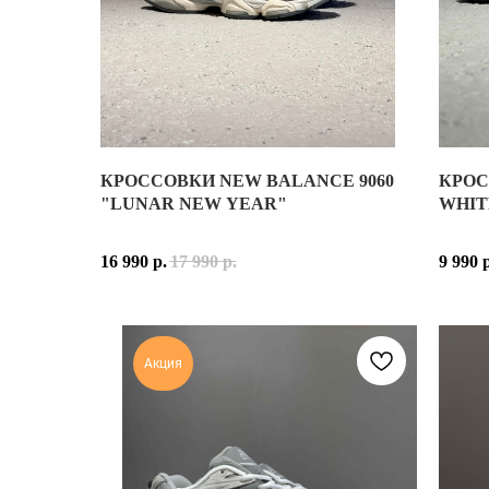
КРОССОВКИ NEW BALANCE 9060
КРОС
NEW B
"LUNAR NEW YEAR"
WHIT
ВЕРХ 
16 990
р.
17 990
р.
9 990
РАСЦВ
NEW B
Акция
NEW B
ПРИН
МАТЕР
ОСНОВ
КОД 