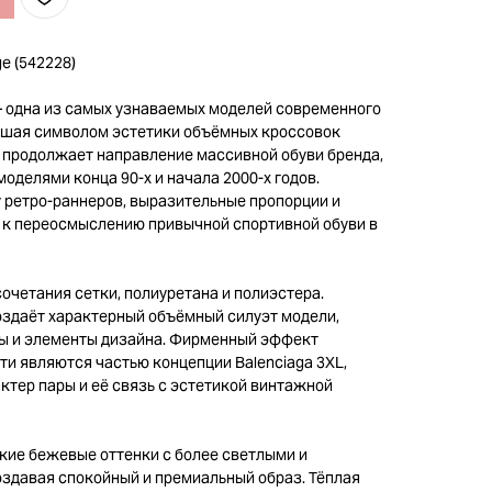
e (542228)
 — одна из самых узнаваемых моделей современного
авшая символом эстетики объёмных кроссовок
L продолжает направление массивной обуви бренда,
делями конца 90-х и начала 2000-х годов.
 ретро-раннеров, выразительные пропорции и
 к переосмыслению привычной спортивной обуви в
очетания сетки, полиуретана и полиэстера.
здаёт характерный объёмный силуэт модели,
ы и элементы дизайна. Фирменный эффект
ти являются частью концепции Balenciaga 3XL,
ктер пары и её связь с эстетикой винтажной
гкие бежевые оттенки с более светлыми и
здавая спокойный и премиальный образ. Тёплая