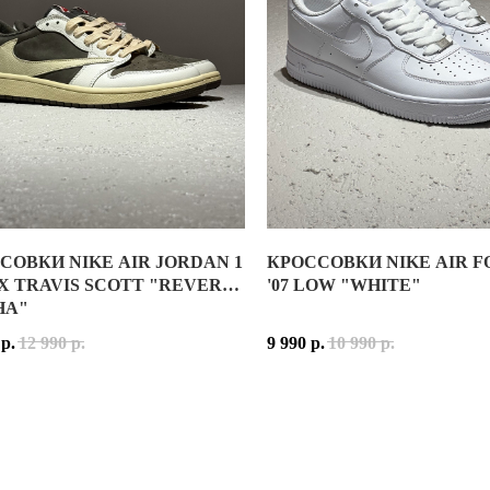
ОЛОГИЯ:
ABZORB
РЕЛИЗА:
2024 ГОД
СОВКИ NIKE AIR JORDAN 1
КРОССОВКИ NIKE AIR F
ЕННОЕ ПЕРЕИЗДАНИЕ КУЛЬТОВОЙ БЕГОВОЙ МОДЕЛИ, ВПЕРВЫЕ 
БОРАЦИЯ TRAVIS SCOTT X AIR JORDAN 1 LOW “REVERSE MOCH
БЕЛЫЕ НИЗКИЕ AIR FORCE 
X TRAVIS SCOTT "REVERSE
'07 LOW "WHITE"
HA"
АТУРАЛЬНОЙ ЗАМШИ, ВОЗДУХОПРОНИЦАЕМОЙ СЕТКИ И СИНТЕТИ
КИ МОДЕЛИ С НЕСКОЛЬКИМИ ЛОГОТИПАМИ ТРЭВИСА, NIKE И JO
AIR FORCE 1 ЯВЛЯЕТСЯ САМ
р.
12 990
р.
9 990
р.
10 990
р.
РСАЛЬНАЯ РАСЦВЕТКА GREY. СВЕТЛО-СЕРЫЕ, БЕЛЫЕ И СЕРЕБ
ДЛЕЖНОСТЬ: МУЖСКИЕ / УНИСЕКС
ПРИНАДЛЕЖНОСТЬ: МУЖСКИ
ЕТКА: SAIL/UNIVERSITY RED-RIDGEROCK
РАСЦВЕТКА: WHITE/WHITE
ОРЫЕ ХОЧЕТСЯ НАДЕВАТЬ КАЖДЫЙ ДЕНЬ. ОНИ ОТЛИЧНО ПОДХО
ОДЕЛИ: DM7866-162
КОД МОДЕЛИ: CW2288 111 / 3
РЕЛИЗА: 21 ИЮЛЯ 2022
НЫЙ ВЫБОР ДЛЯ ТЕХ, КТО ИЩЕТ УНИВЕРСАЛЬНЫЕ КРОССОВКИ Н