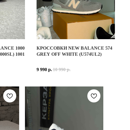
ANCE 1000
КРОССОВКИ NEW BALANCE 574
ЫХ ПОПУЛЯРНЫХ МОДЕЛЕЙ БРЕНДА NEW BALANCE, ОБЪЕДИНИВШ
ER METALLIC — СОВРЕМЕННОЕ ПЕРЕИЗДАНИЕ КУЛЬТОВОЙ БЕГОВ
КРОССОВКИ NEW BALANCE 574 GREY OFF WHITE
00SL) 1001
GREY OFF WHITE (U574UL2)
СЕТКИ И СИНТЕТИЧЕСКОЙ КОЖИ. СЕТЧАТАЯ ОСНОВА ОБЕСПЕЧ
ИЗ СОЧЕТАНИЯ НАТУРАЛЬНОЙ КОЖИ, ВОЗДУХОПРОНИЦАЕМОЙ С
NEW BALANCE 574 GREY OFF WHITE — СОВР
9 990
р.
10 990
р.
РИСТЫМИ ЭЛЕМЕНТАМИ И ТЁМНО-СИНИМИ АКЦЕНТАМИ. ТАКОЕ СО
LLIC СОЧЕТАЕТ СЕРЕБРИСТЫЕ ПАНЕЛИ, ЧЁРНЫЕ АКЦЕНТЫ И СВ
ВЕРХ МОДЕЛИ ВЫПОЛНЕН ИЗ СОЧЕТАНИЯ НАТ
АДЕВАТЬ КАЖДЫЙ ДЕНЬ. ОНА ОТЛИЧНО ПОДХОДИТ ДЛЯ ПРОГУЛ
АНЫ ДЛЯ ТЕХ, КТО ХОЧЕТ ПОЛУЧИТЬ МАКСИМУМ КОМФОРТА БЕ
РАСЦВЕТКА GREY OFF WHITE ОТРАЖАЕТ ФИР
ER METALLIC — ЭТО СОЧЕТАНИЕ АРХИВНОГО НАСЛЕДИЯ БРЕНДА,
БОР ДЛЯ ТЕХ, КТО ЦЕНИТ КОМФОРТ, ПРАКТИЧНОСТЬ И СТИЛЬ 
NEW BALANCE 574 GREY OFF WHITE — ЭТО 
КИЕ / УНИСЕКС
ЛЬНАЯ КОЖА, СЕТКА, СИНТЕТИЧЕСКИЕ МАТЕРИАЛЫ
НА ПРОТЯЖЕНИИ ДЕСЯТИЛЕТИЙ NEW BALANCE
АТЕРИАЛЫ
R METALLIC / BLACK / DAWN GLOW (СЕРЕБРИСТЫЙ, ЧЁРНЫЙ, СВЕ
ПРИНАДЛЕЖНОСТЬ: УНИСЕКС
2024 ГОДА
МАТЕРИАЛ ВЕРХА: НАТУРАЛЬНАЯ ЗАМША, ТЕК