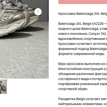
Кроссовки Balenciaga 3XL Beig
Balenciaga 3XL Beige 542228
модного дома Balenciaga, ст
нового поколения. Силуэт 3X
вдохновлённое спортивными мо
Кроссовки сочетают эстетику
фирменный подход Balenciaga
формате современной моды.
Верх кроссовок выполнен из с
Многослойная конструкция со
объединяя различные фактур
состаренного вида и потертос
подчёркивая уникальный хара
спортивной обуви.
Расцветка Beige сочетает мя
нейтральными элементами, со