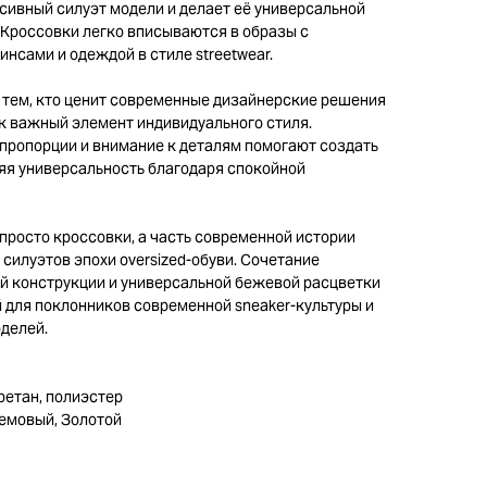
сивный силуэт модели и делает её универсальной
 Кроссовки легко вписываются в образы с
нсами и одеждой в стиле streetwear.
т тем, кто ценит современные дизайнерские решения
к важный элемент индивидуального стиля.
пропорции и внимание к деталям помогают создать
яя универсальность благодаря спокойной
е просто кроссовки, а часть современной истории
 силуэтов эпохи oversized-обуви. Сочетание
й конструкции и универсальной бежевой расцветки
й для поклонников современной sneaker-культуры и
делей.
ретан, полиэстер
емовый, Золотой