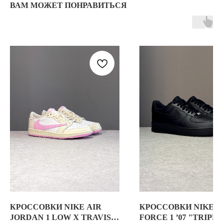
ВАМ МОЖЕТ ПОНРАВИТЬСЯ
О НАС
ЗАКАЗАТЬ С
POIZON
ОБУВЬ
ТАБЛИЦЫ
ОДЕЖДА
РАЗМЕРОВ
АКСЕССУАРЫ
ОПЛАТА,
ДОСТАВКА,
ВОЗВРАТ
ПОЛИТИКА
КОНФИДЕНЦИАЛЬНОСТИ
ПОЛИТИКА
ИСПОЛЬЗОВАНИЯ
COOKIE - ФАЙЛОВ
ОФЕРТА
Г. ТЮМЕНЬ, УЛ. ЛЕНИНА 63
КРОССОВКИ NIKE AIR
КРОССОВКИ NIKE A
ЕЖЕДНЕВНО 11:00 - 21:00
JORDAN 1 LOW X TRAVIS
FORCE 1 ’07 "TRIPLE