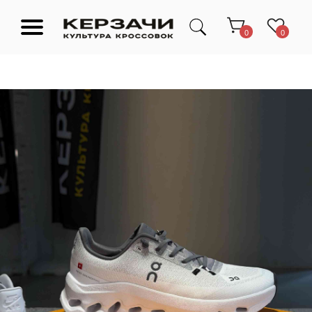
0
0
Подарочные сертификаты
Тюмень Ленина 63
Обувь
Одежда
Аксессуары
Ресейл-
Эксклюзив
зона
О нас