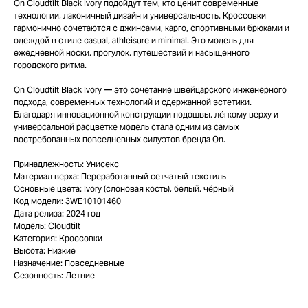
On Cloudtilt Black Ivory подойдут тем, кто ценит современные
технологии, лаконичный дизайн и универсальность. Кроссовки
гармонично сочетаются с джинсами, карго, спортивными брюками и
одеждой в стиле casual, athleisure и minimal. Это модель для
ежедневной носки, прогулок, путешествий и насыщенного
городского ритма.
On Cloudtilt Black Ivory — это сочетание швейцарского инженерного
подхода, современных технологий и сдержанной эстетики.
Благодаря инновационной конструкции подошвы, лёгкому верху и
универсальной расцветке модель стала одним из самых
востребованных повседневных силуэтов бренда On.
Принадлежность: Унисекс
Материал верха: Переработанный сетчатый текстиль
Основные цвета: Ivory (слоновая кость), белый, чёрный
Код модели: 3WE10101460
Дата релиза: 2024 год
Модель: Cloudtilt
Категория: Кроссовки
Высота: Низкие
Назначение: Повседневные
TELEGRAM
КОНТАКТЫ
Сезонность: Летние
2ГИС
ВКОНТАКТЕ
ЯНДЕКС КАРТЫ
MAX