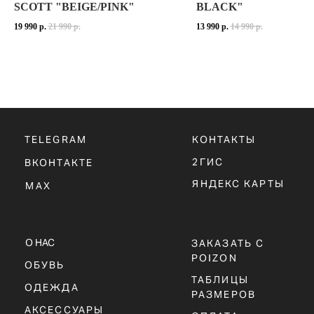
SCOTT "BEIGE/PINK"
BLACK"
19 990
р.
21 990
р.
13 990
р.
14 990
р.