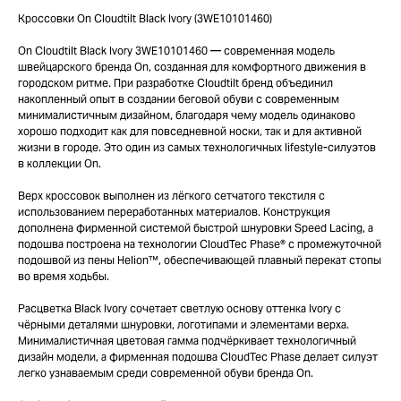
Кроссовки On Cloudtilt Black Ivory (3WE10101460)
On Cloudtilt Black Ivory 3WE10101460 — современная модель
швейцарского бренда On, созданная для комфортного движения в
городском ритме. При разработке Cloudtilt бренд объединил
накопленный опыт в создании беговой обуви с современным
минималистичным дизайном, благодаря чему модель одинаково
хорошо подходит как для повседневной носки, так и для активной
жизни в городе. Это один из самых технологичных lifestyle-силуэтов
в коллекции On.
Верх кроссовок выполнен из лёгкого сетчатого текстиля с
использованием переработанных материалов. Конструкция
дополнена фирменной системой быстрой шнуровки Speed Lacing, а
подошва построена на технологии CloudTec Phase® с промежуточной
подошвой из пены Helion™, обеспечивающей плавный перекат стопы
во время ходьбы.
Расцветка Black Ivory сочетает светлую основу оттенка Ivory с
чёрными деталями шнуровки, логотипами и элементами верха.
Минималистичная цветовая гамма подчёркивает технологичный
дизайн модели, а фирменная подошва CloudTec Phase делает силуэт
легко узнаваемым среди современной обуви бренда On.