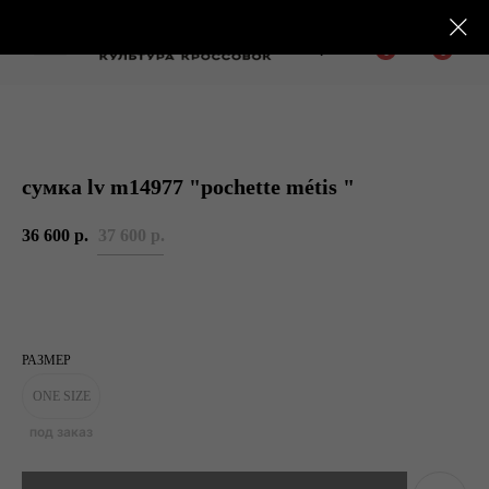
0
0
сумка lv m14977 "pochette métis "
Подарочные сертификаты
Тюмень Ленина 63
36 600
р.
37 600
р.
Обувь
Одежда
Аксессуары
Ресейл-
Эксклюзив
зона
О нас
РАЗМЕР
ONE SIZE