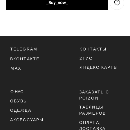
_Buy_now_
2ГИС
ВКОНТАКТЕ
ЯНДЕКС КАРТЫ
MAX
О НАС
ЗАКАЗАТЬ С
POIZON
ОБУВЬ
ТАБЛИЦЫ
ОДЕЖДА
РАЗМЕРОВ
АКСЕССУАРЫ
ОПЛАТА,
ДОСТАВКА,
ВОЗВРАТ
ПОЛИТИКА
КОНФИДЕНЦИАЛЬНОСТИ
ПОЛИТИКА
ИСПОЛЬЗОВАНИЯ
COOKIE - ФАЙЛОВ
ОФЕРТА