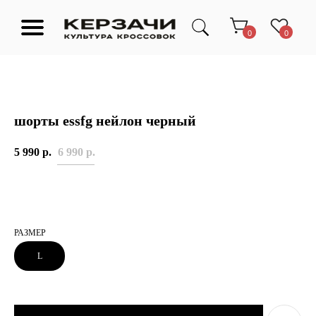
0
0
шорты essfg нейлон черный
Подарочные сертификаты
Тюмень Ленина 63
5 990
р.
6 990
р.
Обувь
Одежда
Аксессуары
Ресейл-
Эксклюзив
зона
О нас
РАЗМЕР
L
TELEGRAM
КОНТАКТЫ