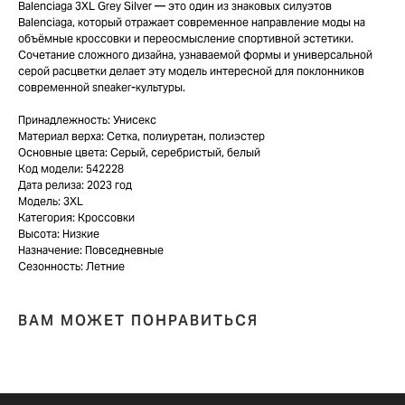
ЯНДЕКС КАРТЫ
Balenciaga 3XL Grey Silver — это один из знаковых силуэтов
MAX
Balenciaga, который отражает современное направление моды на
объёмные кроссовки и переосмысление спортивной эстетики.
Сочетание сложного дизайна, узнаваемой формы и универсальной
О НАС
ЗАКАЗАТЬ С
серой расцветки делает эту модель интересной для поклонников
POIZON
ОБУВЬ
современной sneaker-культуры.
ТАБЛИЦЫ
ОДЕЖДА
РАЗМЕРОВ
Принадлежность: Унисекс
АКСЕССУАРЫ
ОПЛАТА,
Материал верха: Сетка, полиуретан, полиэстер
ДОСТАВКА,
Основные цвета: Серый, серебристый, белый
ВОЗВРАТ
Код модели: 542228
Дата релиза: 2023 год
Модель: 3XL
ПОЛИТИКА
Категория: Кроссовки
КОНФИДЕНЦИАЛЬНОСТИ
Высота: Низкие
Назначение: Повседневные
ПОЛИТИКА
Сезонность: Летние
ИСПОЛЬЗОВАНИЯ
COOKIE - ФАЙЛОВ
ОФЕРТА
ВАМ МОЖЕТ ПОНРАВИТЬСЯ
Г. ТЮМЕНЬ, УЛ. ЛЕНИНА 63
ЕЖЕДНЕВНО 11:00 - 21:00