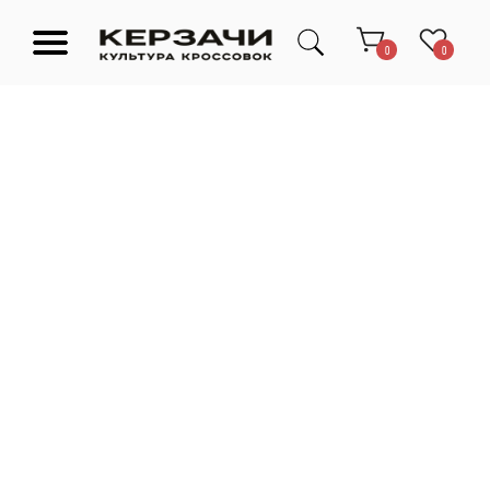
0
0
Подарочные сертификаты
Тюмень Ленина 63
Обувь
Одежда
Аксессуары
Ресейл-
Эксклюзив
зона
О нас