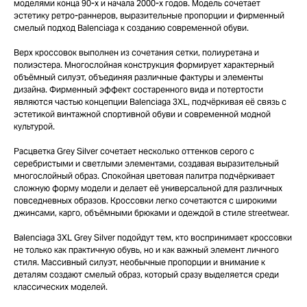
моделями конца 90-х и начала 2000-х годов. Модель сочетает
эстетику ретро-раннеров, выразительные пропорции и фирменный
смелый подход Balenciaga к созданию современной обуви.
Верх кроссовок выполнен из сочетания сетки, полиуретана и
полиэстера. Многослойная конструкция формирует характерный
объёмный силуэт, объединяя различные фактуры и элементы
дизайна. Фирменный эффект состаренного вида и потертости
являются частью концепции Balenciaga 3XL, подчёркивая её связь с
эстетикой винтажной спортивной обуви и современной модной
культурой.
Расцветка Grey Silver сочетает несколько оттенков серого с
серебристыми и светлыми элементами, создавая выразительный
многослойный образ. Спокойная цветовая палитра подчёркивает
сложную форму модели и делает её универсальной для различных
повседневных образов. Кроссовки легко сочетаются с широкими
джинсами, карго, объёмными брюками и одеждой в стиле streetwear.
Balenciaga 3XL Grey Silver подойдут тем, кто воспринимает кроссовки
не только как практичную обувь, но и как важный элемент личного
стиля. Массивный силуэт, необычные пропорции и внимание к
деталям создают смелый образ, который сразу выделяется среди
TELEGRAM
КОНТАКТЫ
классических моделей.
2ГИС
ВКОНТАКТЕ