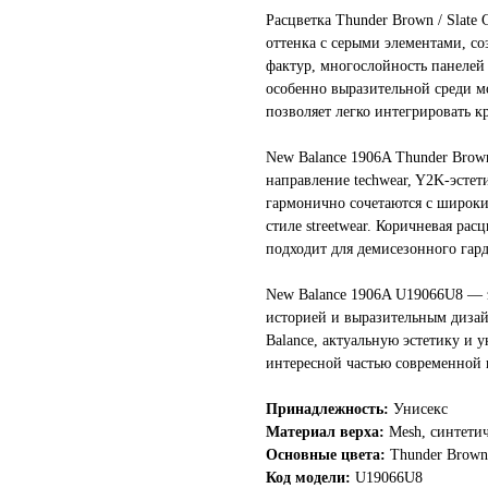
Расцветка Thunder Brown / Slate
оттенка с серыми элементами, со
фактур, многослойность панелей
особенно выразительной среди м
позволяет легко интегрировать к
New Balance 1906A Thunder Brown
направление techwear, Y2K-эстет
гармонично сочетаются с широк
стиле streetwear. Коричневая рас
подходит для демисезонного гард
New Balance 1906A U19066U8 — эт
историей и выразительным дизай
Balance, актуальную эстетику и у
интересной частью современной 
Принадлежность:
Унисекс
Материал верха:
Mesh, синтети
Основные цвета:
Thunder Brown 
Код модели:
U19066U8