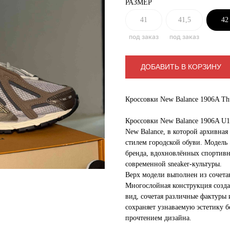
РАЗМЕР
41
41,5
42
ДОБАВИТЬ В КОРЗИНУ
Кроссовки New Balance 1906A Th
Кроссовки New Balance 1906A U1
New Balance, в которой архивная 
стилем городской обуви. Модель
бренда, вдохновлённых спортивн
современной sneaker-культуры.
Верх модели выполнен из сочетан
Многослойная конструкция созда
вид, сочетая различные фактуры
сохраняет узнаваемую эстетику б
прочтением дизайна.