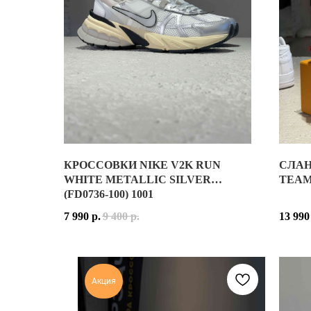
КРОССОВКИ NIKE V2K RUN
СЛАН
NIKE V2K RUN WHITE METALLIC SILVER — СОВР
СЛАНЦ
WHITE METALLIC SILVER
TEAM 
(FD0736-100) 1001
ВЕРХ МОДЕЛИ ВЫПОЛНЕН ИЗ ЛЁГКОЙ ВОЗДУХОПР
NIKE 
7 990
р.
9 400
р.
13 990
РАСЦВЕТКА WHITE METALLIC SILVER СОЧЕТАЕТ 
МОДЕЛ
NIKE V2K RUN СОЗДАНЫ ДЛЯ АКТИВНОГО ГОРОДС
РАСЦ
Акция
NIKE V2K RUN WHITE METALLIC SILVER — ОТЛИ
NIKE 