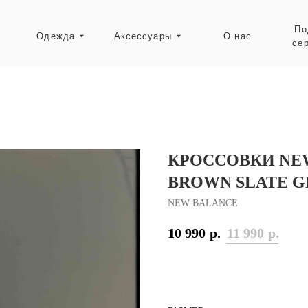
Подарочные
Одежда
Аксессуары
О нас
сертификаты
Ресейл-зона
КРОССОВКИ NEW
BROWN SLATE GR
NEW BALANCE
10 990
р.
11 990
р.