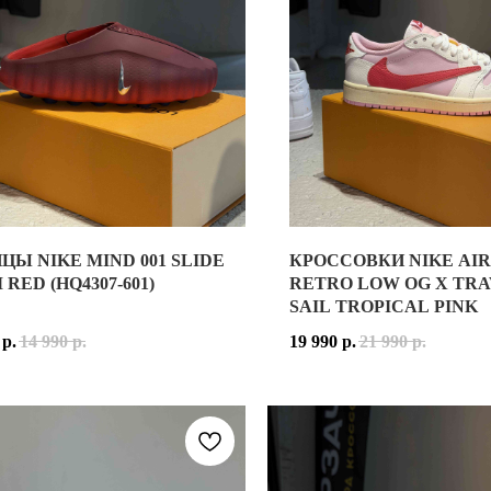
ЦЫ NIKE MIND 001 SLIDE
КРОССОВКИ NIKE AIR
ЕМЕННАЯ МОДЕЛЬ, ВДОХНОВЛЁННАЯ БЕГОВЫМИ КРОССОВКАМИ 
Ы NIKE MIND 001 SLIDE TEAM RED (HQ4307-601)
RED (HQ4307-601)
RETRO LOW OG X TRA
SAIL TROPICAL PINK
ОНИЦАЕМОЙ СЕТКИ С МНОГОСЛОЙНЫМИ СИНТЕТИЧЕСКИМИ НАК
MIND 001 SLIDE — ОДНА ИЗ САМЫХ НЕОБЫЧНЫХ НОВИНОК NI
р.
14 990
р.
19 990
р.
21 990
р.
БЕЛУЮ ОСНОВУ С СЕРЕБРИСТЫМИ АКЦЕНТАМИ, СОЗДАВАЯ ЛЁГК
Ь ВЫПОЛНЕНА ИЗ ФОРМОВАННОГО ПЕНОМАТЕРИАЛА И ДОПОЛНЕ
КОГО РИТМА. ЭТО МОДЕЛЬ, В КОТОРОЙ ОДИНАКОВО КОМФОРТН
ВЕТКА
TEAM RED
ОБЪЕДИНЯЕТ НАСЫЩЕННЫЕ ОТТЕНКИ КРАСНО
ЧНЫЙ ВЫБОР ДЛЯ ТЕХ, КТО ИЩЕТ УДОБНЫЕ КРОССОВКИ НА КА
MIND 001 SLIDE ОТЛИЧНО ПОДХОДИТ ДЛЯ ПОВСЕДНЕВНОЙ НО