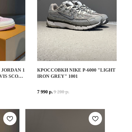
 JORDAN 1
КРОССОВКИ NIKE P-6000 "LIGHT
NIKE НАЧАЛА 2000-Х ГОДОВ. ПРИ СОЗДАНИИ СИЛУЭТА ДИЗАЙ
VIS SCOTT
IRON GREY" 1001
ЛАДКАМИ И МЕТАЛЛИЗИРОВАННЫМИ ДЕТАЛЯМИ СЕРЕБРИСТОГО 
KE ПОСЛЕДНИХ ЛЕТ, В КОТОРОЙ БРЕНД ПЕРЕОСМЫСЛИЛ ПРИВ
7 990
р.
9 200
р.
ИЙ, СВЕЖИЙ И ТЕХНОЛОГИЧНЫЙ ОБРАЗ. ИМЕННО БЛАГОДАРЯ Т
НА ТЕКСТИЛЬНОЙ ВСТАВКОЙ С ПЕРФОРАЦИЕЙ В ВЕРХНЕЙ ЧАС
О ПРОВЕСТИ ЦЕЛЫЙ ДЕНЬ: ОТ ПРОГУЛОК ПО ГОРОДУ И ПУТЕШ
ГО С АКЦЕНТАМИ
UNIVERSITY RED
,
MIDNIGHT NAVY
И
CHROME
ЖДЫЙ ДЕНЬ С УЗНАВАЕМЫМ СИЛУЭТОМ, ВДОХНОВЛЁННЫМ БЕГОВ
СКИ В ТЁПЛОЕ ВРЕМЯ ГОДА. МОДЕЛЬ ГАРМОНИЧНО СОЧЕТАЕТ