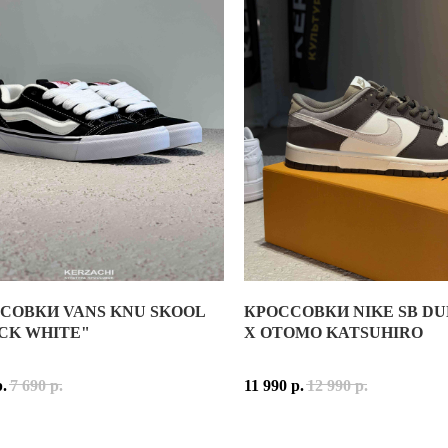
НЯ NIKE MIND 001 СЧИТАЕТСЯ ОДНОЙ ИЗ САМЫХ ИНТЕРЕСНЫХ
ЕРИАЛЫ, ЭЛЕМЕНТЫ С МЕТАЛЛИЗИРОВАННЫМ ПОКРЫТИЕМ
/ METALLIC SILVER)
АДЛЕЖНОСТЬ:
УНИСЕКС
РИАЛ:
ФОРМОВАННЫЙ ПЕНОМАТЕРИАЛ, ТЕКСТИЛЬНАЯ ВСТАВК
ВНЫЕ ЦВЕТА:
TEAM RED, UNIVERSITY RED, MIDNIGHT NAVY, C
МОДЕЛИ:
HQ4307-601
ЛЬ:
NIKE MIND 001 SLIDE
IFESTYLE SLIDES
РЕЛИЗА:
2 АПРЕЛЯ 2026 ГОДА
СОВКИ VANS KNU SKOOL
КРОССОВКИ NIKE SB D
ICOASTAL GREEN (HF4308-072)
KNU SKOOL "BLACK WHITE"
КРОССОВКИ NIKE SB DUNK L
CK WHITE"
X OTOMO KATSUHIRO
ИЯ СОЗДАНИЯ МОДЕЛИ
L GREEN — СИЛУЭТ, КОТОРЫЙ СТАЛ ОДНИМ ИЗ ГЛАВНЫХ СИМВО
KNU SKOOL — ЭТО ПЕРЕЗАПУСК КУЛЬТОВОЙ МОДЕЛИ ИЗ 90-Х,
NIKE SB DUNK LOW X OTOM
р.
7 690
р.
11 990
р.
12 990
р.
ОМБИНАЦИИ СЕТЧАТОГО ТЕКСТИЛЯ И СИНТЕТИЧЕСКИХ НАКЛАД
ИЯ СОЗДАНИЯ РАСЦВЕТКИ "BLACK WHITE"
ВЕРХ КРОССОВОК ВЫПОЛНЕН
ЕТКА "BLACK WHITE" — ЭТО КЛАССИКА VANS, КОТОРАЯ НИКО
ОЧЕТАЕТ СПОКОЙНУЮ СВЕТЛУЮ ОСНОВУ С СЕРЕБРИСТЫМИ ЭЛ
РАСЦВЕТКА СОЧЕТАЕТ БЕЛЫ