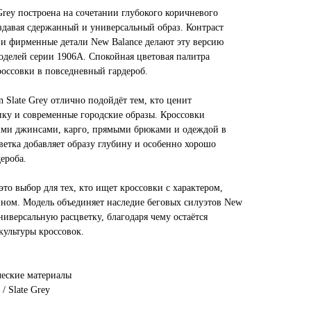
 Grey построена на сочетании глубокого коричневого
здавая сдержанный и универсальный образ. Контраст
 и фирменные детали New Balance делают эту версию
оделей серии 1906A. Спокойная цветовая палитра
россовки в повседневный гардероб.
 Slate Grey отлично подойдёт тем, кто ценит
ику и современные городские образы. Кроссовки
ими джинсами, карго, прямыми брюками и одеждой в
цветка добавляет образу глубину и особенно хорошо
ероба.
о выбор для тех, кто ищет кроссовки с характером,
ном. Модель объединяет наследие беговых силуэтов New
ниверсальную расцветку, благодаря чему остаётся
культуры кроссовок.
ческие материалы
/ Slate Grey