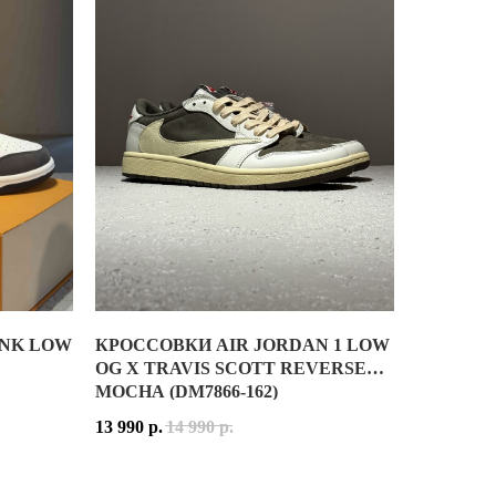
 НОВЫХ МОДЕЛЕЙ БРЕНДА В КАТЕГОРИИ LIFESTYLE-ОБУВИ. 
А
HROME
UNK LOW
КРОССОВКИ AIR JORDAN 1 LOW
OW X OTOMO KATSUHIRO
AIR JORDAN 1 LOW OG X TRAVIS SCOTT REVERSE
OG X TRAVIS SCOTT REVERSE
MOCHA (DM7866-162)
ЛОВ ВОЗВРАЩЕНИЯ ЭСТЕТИКИ БЕГОВЫХ КРОССОВОК НАЧАЛА 20
 ВДОХНОВЛЁННОЙ ЗОЛОТОЙ ЭРОЙ СКЕЙТБОРДИНГА. В ТЕ ГОДЫ 
O KATSUHIRO — КОНЦЕПТУАЛЬНАЯ ИНТЕРПРЕТАЦИЯ КУЛЬТОВО
ВЕРХ КРОССОВОК ВЫПОЛНЕН ИЗ СОЧЕТАНИЯ НАТУ
13 990
р.
14 990
р.
ОК. ИМЕННО ТАКАЯ КОНСТРУКЦИЯ ФОРМИРУЕТ ХАРАКТЕРНЫЙ
 ИЗ СОЧЕТАНИЯ ГЛАДКОЙ КОЖИ И ЗАМШИ. БЕЛАЯ ОСНОВА ДО
РАСЦВЕТКА REVERSE MOCHA СОЧЕТАЕТ КРЕМОВЫЕ
ГДА НЕ ВЫХОДИТ ИЗ МОДЫ. КОНТРАСТНОЕ СОЧЕТАНИЕ ЧЁРНОГ
ЕМЕНТАМИ И ГЛУБОКИМИ ЗЕЛЁНЫМИ АКЦЕНТАМИ BICOASTAL G
Й, ТЁМНО-КОРИЧНЕВЫЙ И СВЕТЛО-СЕРЫЙ ОТТЕНКИ, СОЗДАВА
AIR JORDAN 1 LOW X TRAVIS SCOTT REVERSE M