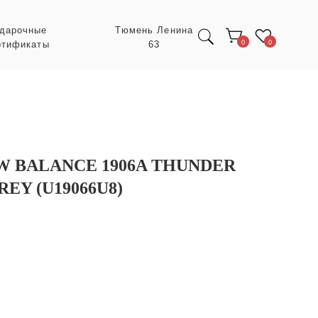
Тюмень Ленина
63
0
0
 BALANCE 1906A THUNDER
EY (U19066U8)
Экспресс заказ с
POIZON