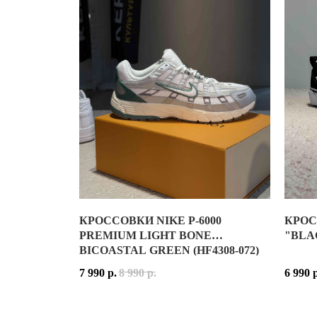
ПРИНАДЛЕЖНОСТЬ:
ЖЕНСКИЕ / УНИСЕКС
СЕГОД
МАТЕРИАЛ ВЕРХА:
СЕТКА, СИНТЕТИЧЕСКИЕ МАТ
ОСНОВНЫЕ ЦВЕТА:
БЕЛЫЙ, СЕРЕБРИСТЫЙ (WHITE 
ПРИН
КОД МОДЕЛИ:
FD0736-100
МАТЕ
ДАТА РЕЛИЗА:
25 АВГУСТА 2023 ГОДА
ОСНО
КОД 
МОДЕ
ТИП:
L
ДАТА 
КРОССОВКИ NIKE P-6000
КРОС
КРОССОВКИ NIKE P-6000 PREMIUM LIGHT BONE B
VANS 
PREMIUM LIGHT BONE
"BLA
ИСТОР
BICOASTAL GREEN (HF4308-072)
NIKE P-6000 PREMIUM LIGHT BONE BICOASTA
VANS 
1001
7 990
р.
8 990
р.
6 990
ВЕРХ МОДЕЛИ ВЫПОЛНЕН ИЗ МНОГОСЛОЙНОЙ К
ИСТОР
РАСЦВ
РАСЦВЕТКА LIGHT BONE BICOASTAL GREEN С