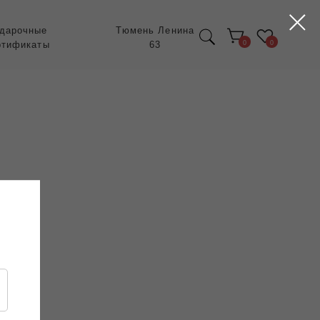
Тюмень Ленина
63
0
0
Экспресс заказ с
POIZON