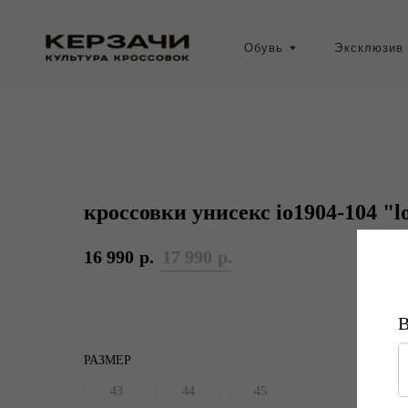
Обувь
Эксклюзив
кроссовки унисекс io1904-104 "l
16 990
р.
17 990
р.
РАЗМЕР
43
44
45