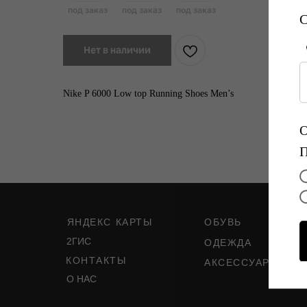
Нет в наличии
Nike P 6000 Low top Running Shoes Men’s
ЯНДЕКС КАРТЫ
ОБУВЬ
2ГИС
ОДЕЖДА
КОНТАКТЫ
АКСЕССУАРЫ
О НАС