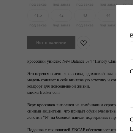
41,5
42
43
44
4
Нет в наличии
кроссовки унисекс New Balance 574 "History Class Pack – G
Это переосмысленная классика, вдохновлённая архивными
модель сочетает в себе винтажную эстетику и современны
комфорт для повседневной жизни.
sneakerfreaker.com
Верх кроссовок выполнен из комбинации серого замша и 
синими акцентами, что придаёт обуви элегантный и уни
логотип "N" на боковой панели подчёркивает принадлежн
Подошва с технологией ENCAP обеспечивает отличную а