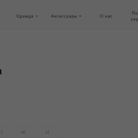
Подарочные
Одежда
Аксессуары
О нас
сертификаты
Ресейл-зона
1
,5
40
41