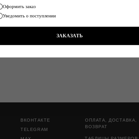
я стелька и продуманная
Оформить заказ
жению стопы.
Уведомить о поступлении
ардеробу, сочетаясь как с
ЗАКАЗАТЬ
ВКОНТАКТЕ
ОПЛАТА, ДОСТАВКА,
ВОЗВРАТ
TELEGRAM
ТАБЛИЦЫ РАЗМЕРОВ
MAX