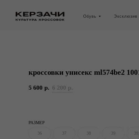
Обувь
Эксклюзив
кроссовки унисекс ml574be2 100
5 600
р.
6 200
р.
РАЗМЕР
36
37
38
39
39