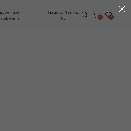
Тюмень Ленина
63
0
0
Экспресс заказ с
POIZON