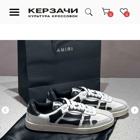
0
0
Подарочные сертификаты
Тюмень Ленина 63
Обувь
Одежда
Аксессуары
Ресейл-
Эксклюзив
зона
О нас