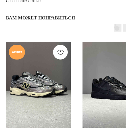
Сезонность: Летние
ВАМ МОЖЕТ ПОНРАВИТЬСЯ
TELEGRAM
КОНТАКТЫ
2ГИС
ВКОНТАКТЕ
ЯНДЕКС КАРТЫ
MAX
Акция
О НАС
ЗАКАЗАТЬ С
POIZON
ОБУВЬ
ТАБЛИЦЫ
ОДЕЖДА
РАЗМЕРОВ
АКСЕССУАРЫ
ОПЛАТА,
ДОСТАВКА,
ВОЗВРАТ
ПОЛИТИКА
КОНФИДЕНЦИАЛЬНОСТИ
ПОЛИТИКА