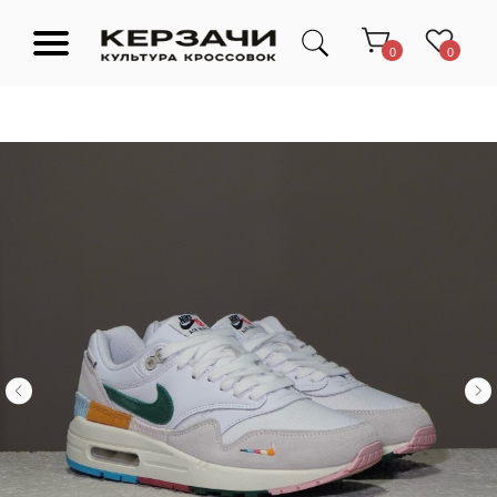
0
0
Подарочные сертификаты
Тюмень Ленина 63
Обувь
Одежда
Аксессуары
Ресейл-
Эксклюзив
зона
О нас