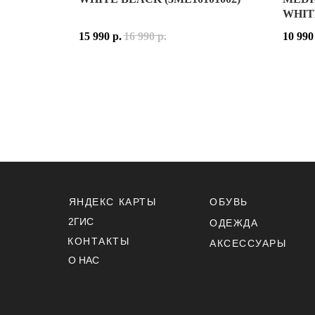
WHIT
ON CLOUDTILT — ОДНА ИЗ САМЫХ ЗАМЕТНЫХ 
NIKE 
204)
15 990
р.
16 990
р.
10 990
CLOUDTILT ПОЛУЧИЛА УЗНАВАЕМЫЙ ДИЗАЙН С
ВЕРХ 
РАСЦВЕТКА
WHITE BLACK
ВЫПОЛНЕНА В КЛАСС
РАСЦ
ON CLOUDTILT WHITE BLACK ПОДХОДИТ ДЛЯ 
NIKE 
СЕГОДНЯ ON CLOUDTILT ОТРАЖАЕТ НОВЫЙ ПО
СЕГОД
ПРИНАДЛЕЖНОСТЬ:
УНИСЕКС
ПРИН
МАТЕРИАЛ ВЕРХА:
СЕТЧАТЫЙ ТЕКСТИЛЬ (MES
МАТЕР
ОСНОВНЫЕ ЦВЕТА:
WHITE, BLACK
ОСНО
ЯНДЕКС КАРТЫ
ОБУВЬ
КОД МОДЕЛИ:
3ME10101002
КОД 
2ГИС
ОДЕЖДА
СЕРИЯ:
CLOUDTILT
МОДЕ
КОНТАКТЫ
ДАТА РЕЛИЗА:
2025 ГОД
ДАТА 
АКСЕССУАРЫ
О НАС