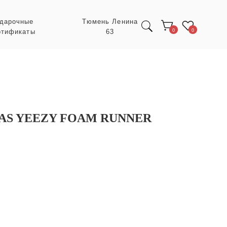
Тюмень Ленина
63
0
0
AS YEEZY FOAM RUNNER
Экспресс заказ с
POIZON