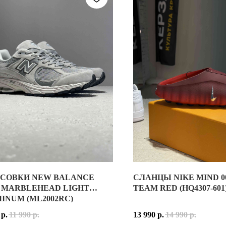
СОВКИ NEW BALANCE
СЛАНЦЫ NIKE MIND 00
ОВКИ NEW BALANCE 2002R MARBLEHEAD LIGHT ALUMINUM (ML2
СЛАНЦЫ NIKE MIND 001 SL
R MARBLEHEAD LIGHT
TEAM RED (HQ4307-601
INUM (ML2002RC)
ALANCE 2002R MARBLEHEAD LIGHT ALUMINUM — ОДНА ИЗ САМ
NIKE MIND 001 SLIDE —
р.
11 990
р.
13 990
р.
14 990
р.
ВЫПОЛНЕН ИЗ СОЧЕТАНИЯ НАТУРАЛЬНОЙ ЗАМШИ И СЕТЧАТОГО
МОДЕЛЬ ВЫПОЛНЕНА ИЗ 