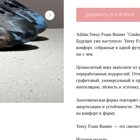
ДОБАВИТЬ В КОРЗИНУ
Adidas Yeezy Foam Runner "Cinde
Будущее уже наступило. Yeezy F
комфорт, собранные в одной фут
ни с чем.
Цельнолитый верх выполнен из у
переработанных водорослей. Отт
графитовый, универсальный и п
вентиляцию, лёгкость и эстетику
Анатомическая форма повторяет и
амортизации и устойчивости. Эти
на комфорт и форму.
Yeezy Foam Runner — это смелост
История модели: