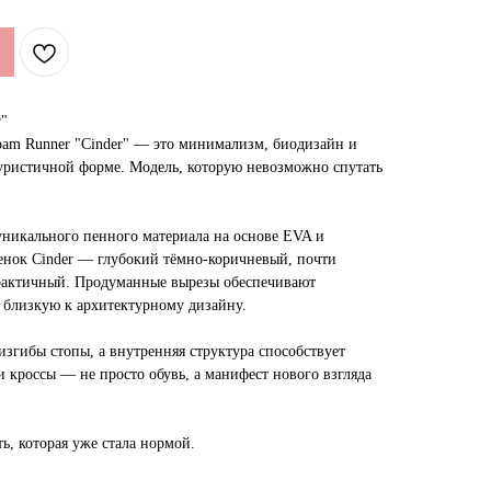
r"
oam Runner "Cinder" — это минимализм, биодизайн и
уристичной форме. Модель, которую невозможно спутать
никального пенного материала на основе EVA и
енок Cinder — глубокий тёмно-коричневый, почти
рактичный. Продуманные вырезы обеспечивают
, близкую к архитектурному дизайну.
згибы стопы, а внутренняя структура способствует
 кроссы — не просто обувь, а манифест нового взгляда
ь, которая уже стала нормой.