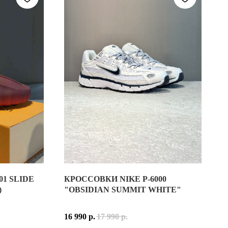
1 SLIDE
КРОССОВКИ NIKE P-6000
002RC)
IDE TEAM RED (HQ4307-601)
)
"OBSIDIAN SUMMIT WHITE"
ЫХ УЗНАВАЕМЫХ РАСЦВЕТОК ПОПУЛЯРНОГО СИЛУЭТА 2002R. И
 ОДНА ИЗ САМЫХ НЕОБЫЧНЫХ НОВИНОК NIKE ПОСЛЕДНИХ ЛЕТ
16 990
р.
17 990
р.
 ТЕКСТИЛЯ — ФИРМЕННОЙ КОМБИНАЦИИ ДЛЯ ЛИНЕЙКИ 2002R.
ФОРМОВАННОГО ПЕНОМАТЕРИАЛА И ДОПОЛНЕНА ТЕКСТИЛЬНОЙ В