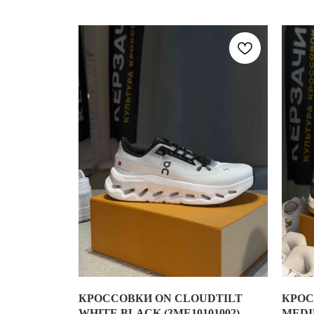
РАСЦ
NEW B
СЕГОД
ПРИН
МАТЕР
ОСНО
КОД 
СЕРИЯ
ДАТА 
КРОССОВКИ ON CLOUDTILT
КРОС
КРОССОВКИ ON CLOUDTILT WHITE BLACK (3ME10
КРОСС
WHITE BLACK (3ME10101002)
MEDI