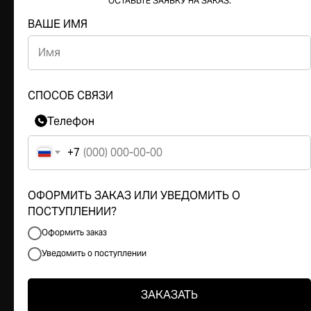
ОСТАВЬТЕ ЗАЯВКУ НА ЗАКАЗ:
ВАШЕ ИМЯ
ПОЛИТИКА
КОНФИДЕНЦИАЛЬНОСТИ
ПОЛИТИКА
ИСПОЛЬЗОВАНИЯ
COOKIE - ФАЙЛОВ
СПОСОБ СВЯЗИ
ОФЕРТА
Телефон
Г. ТЮМЕНЬ, УЛ. ЛЕНИНА 63
+7
ЕЖЕДНЕВНО 11:00 - 21:00
ОФОРМИТЬ ЗАКАЗ ИЛИ УВЕДОМИТЬ О
ПОСТУПЛЕНИИ?
Оформить заказ
Уведомить о поступлении
ЗАКАЗАТЬ