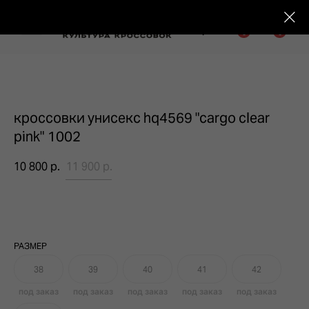
0
0
кроссовки унисекс hq4569 "cargo clear
Подарочные сертификаты
Тюмень Ленина 63
pink" 1002
10 800
р.
11 900
р.
Обувь
Одежда
Аксессуары
Ресейл-
Эксклюзив
зона
О нас
РАЗМЕР
38
39
40
41
42