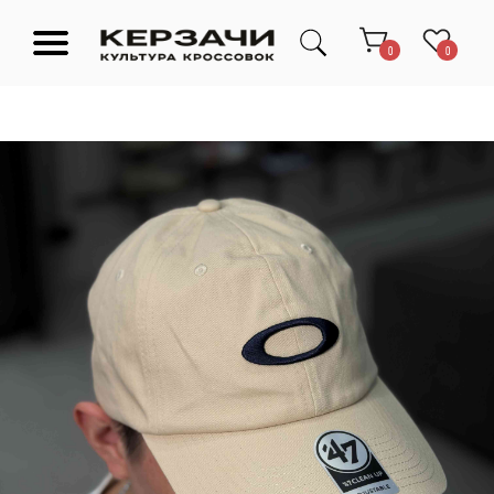
0
0
Подарочные сертификаты
Тюмень Ленина 63
Обувь
Одежда
Аксессуары
Ресейл-
Эксклюзив
зона
О нас