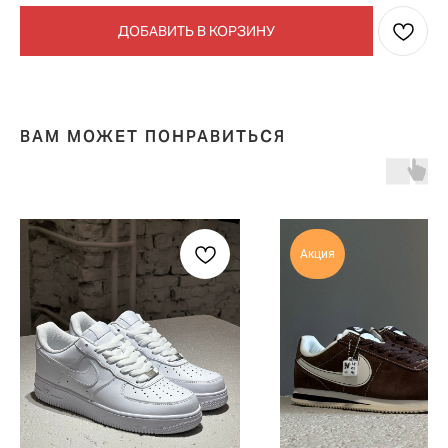
ДОБАВИТЬ В КОРЗИНУ
ВАМ МОЖЕТ ПОНРАВИТЬСЯ
Акция
TELEGRAM
КОНТАКТЫ
2ГИС
ВКОНТАКТЕ
ЯНДЕКС КАРТЫ
MAX
О НАС
ЗАКАЗАТЬ С
POIZON
ОБУВЬ
ТАБЛИЦЫ
ОДЕЖДА