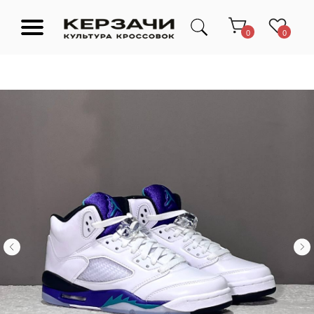
0
0
Подарочные сертификаты
Тюмень Ленина 63
Обувь
Одежда
Аксессуары
Ресейл-
Эксклюзив
зона
О нас