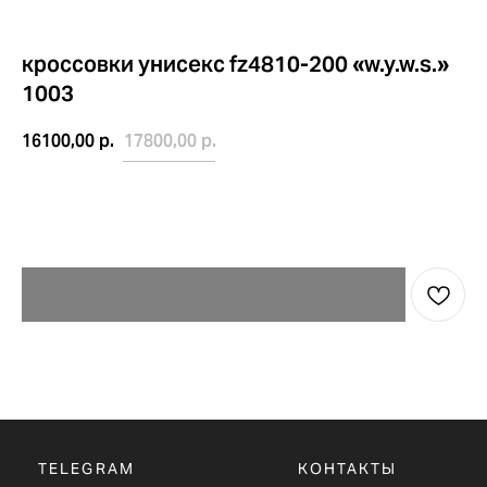
кроссовки унисекс fz4810-200 «w.y.w.s.»
1003
16100,00
р.
17800,00
р.
TELEGRAM
КОНТАКТЫ
2ГИС
ВКОНТАКТЕ
ЯНДЕКС КАРТЫ
MAX
О НАС
ЗАКАЗАТЬ С
POIZON
ОБУВЬ
ТАБЛИЦЫ
ОДЕЖДА
РАЗМЕРОВ
АКСЕССУАРЫ
ОПЛАТА,
ДОСТАВКА,
ВОЗВРАТ