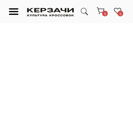
0
0
Подарочные сертификаты
Тюмень Ленина 63
Обувь
Одежда
Аксессуары
Ресейл-
Эксклюзив
зона
О нас