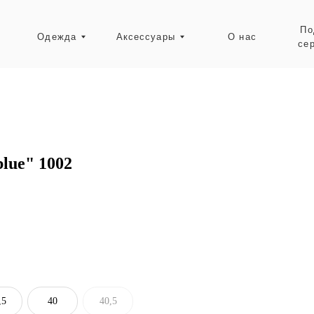
Подарочные
Одежда
Аксессуары
О нас
сертификаты
Ресейл-зона
blue" 1002
,5
40
40,5