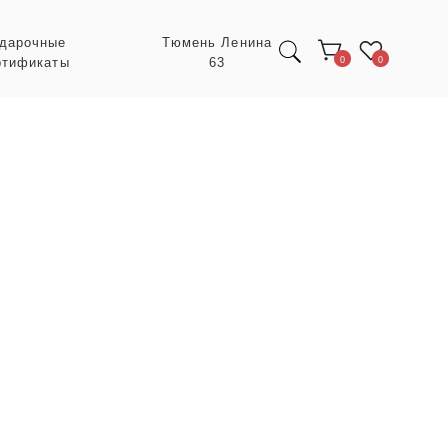
Тюмень Ленина
63
0
0
Экспресс заказ с
POIZON