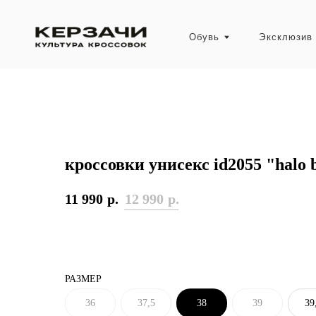
Обувь
Эксклюзив
кроссовки унисекс id2055 "halo 
11 990
р.
12 990
р.
РАЗМЕР
36
37,5
38
39
39