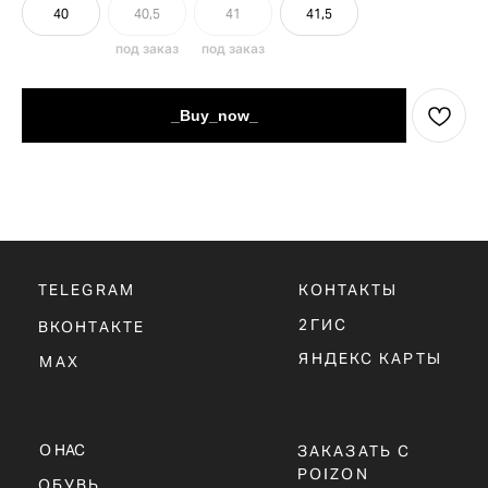
40
40,5
41
41,5
TELEGRAM
КОНТАКТЫ
2ГИС
ВКОНТАКТЕ
_Buy_now_
ЯНДЕКС КАРТЫ
MAX
О НАС
ЗАКАЗАТЬ С
POIZON
ОБУВЬ
ТАБЛИЦЫ
ОДЕЖДА
РАЗМЕРОВ
АКСЕССУАРЫ
ОПЛАТА,
ДОСТАВКА,
ВОЗВРАТ
ПОЛИТИКА
КОНФИДЕНЦИАЛЬНОСТИ
ПОЛИТИКА
ИСПОЛЬЗОВАНИЯ
COOKIE - ФАЙЛОВ
ОФЕРТА