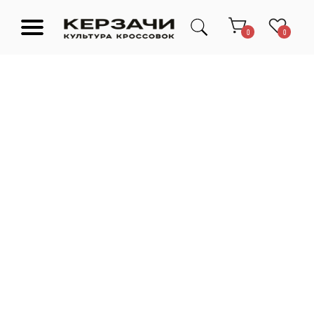
0
0
Подарочные сертификаты
Тюмень Ленина 63
Обувь
Одежда
Аксессуары
Ресейл-
Эксклюзив
зона
О нас