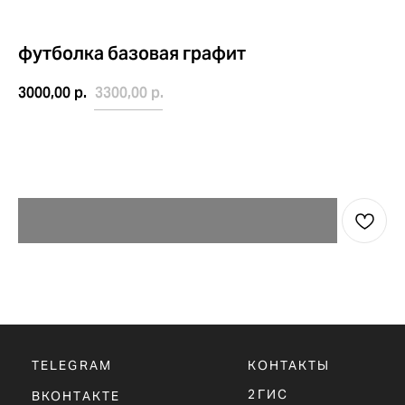
футболка базовая графит
3000,00
р.
3300,00
р.
TELEGRAM
КОНТАКТЫ
2ГИС
ВКОНТАКТЕ
ЯНДЕКС КАРТЫ
MAX
О НАС
ЗАКАЗАТЬ С
POIZON
ОБУВЬ
ТАБЛИЦЫ
ОДЕЖДА
РАЗМЕРОВ
АКСЕССУАРЫ
ОПЛАТА,
ДОСТАВКА,
ВОЗВРАТ
ПОЛИТИКА