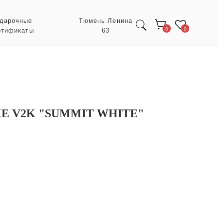
Тюмень Ленина
63
0
0
E V2K "SUMMIT WHITE"
Экспресс заказ с
POIZON