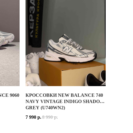
ОДЕЛЬ СОХРАНИЛА ХАРАКТЕРНЫЙ ДИЗАЙН НАЧАЛА 2000-Х ГОД
CE 9060
КРОССОВКИ NEW BALANCE 740
КРОССОВКИ NEW BALANCE 740 NAVY VINTAGE INDI
NAVY VINTAGE INDIGO SHADOW
GREY (U740WN2)
JORDAN 1 HIGH, КОТОРЫЕ ДЕБЮТИРОВАЛИ В 1985 ГОДУ. ЭТА 
NEW BALANCE 740 — СОВРЕМЕННОЕ ПЕРЕИЗДАНИЕ
7 990
р.
8 990
р.
УЛЯРНЫМИ БЛАГОДАРЯ КОЛЛАБОРАЦИЯМ И ЛИМИТИРОВАННЫМ Р
ВЕРХ ВЫПОЛНЕН ИЗ ЛЁГКОГО СЕТЧАТОГО ТЕКСТ