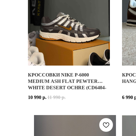
КРОССОВКИ NIKE P-6000
КРОС
КРОССОВКИ NIKE P-6000 MEDIUM ASH FLAT PEWTER
MEDIUM ASH FLAT PEWTER
HANGU
WHITE DESERT OCHRE (CD6404-
NIKE P-6000 — ОДИН ИЗ САМЫХ УЗНАВАЕМЫХ РЕ
204)
10 990
р.
11 990
р.
6 990
ВЕРХ ВЫПОЛНЕН ИЗ ВОЗДУХОПРОНИЦАЕМОГО СЕТ
РАСЦВЕТКА
MEDIUM ASH / FLAT PEWTER / WHITE 
NIKE P-6000 ЛЕГКО ВПИСЫВАЕТСЯ В ПОВСЕДНЕВ