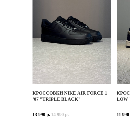
СЕГОДНЯ NIKE P-6000 СЧИТАЕТСЯ ОДНИМ ИЗ СА
ПРИНАДЛЕЖНОСТЬ:
УНИСЕКС
МАТЕРИАЛ ВЕРХА:
СЕТЧАТЫЙ ТЕКСТИЛЬ, НАТУР
ОСНОВНЫЕ ЦВЕТА:
MEDIUM ASH, FLAT PEWTER, 
КОД МОДЕЛИ:
CD6404-204
МОДЕЛЬ:
NIKE P-6000
ДАТА РЕЛИЗА:
2025 ГОД
КРОССОВКИ NIKE AIR FORCE 1
КРОС
NIKE 
’07 "TRIPLE BLACK"
LOW 
ИСТОР
NIKE 
13 990
р.
14 990
р.
11 990
ЗА ПО