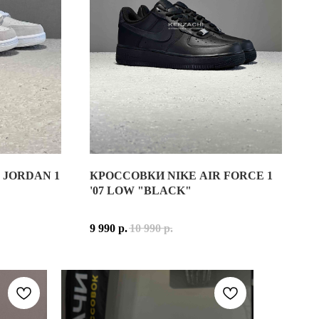
 JORDAN 1
КРОССОВКИ NIKE AIR FORCE 1
'07 LOW "BLACK"
IKE AIR PEGASUS 2006 И PEGASUS 25. ПРИ СОЗДАНИИ P-60
9 990
р.
10 990
р.
ЕТИЧЕСКОЙ КОЖИ, ФОРМИРУЮЩИМИ ФИРМЕННУЮ МНОГОСЛОЙНУЮ
ЕЛОГО С ТЁПЛЫМИ АКЦЕНТАМИ DESERT OCHRE. НЕЙТРАЛЬНАЯ
, КАРГО-БРЮКАМИ, СПОРТИВНЫМИ БРЮКАМИ И СОВРЕМЕННОЙ О