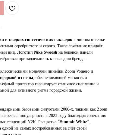
n
.
и и гладких синтетических накладок
в чистом оттенке
ентами серебристого и серого. Такое сочетание придаёт
нный вид. Логотип
Nike Swoosh
на боковой панели
чёркивая принадлежность к наследию бренда.
 классическими моделями линейки Zoom Vomero и
тформой из пены
, обеспечивающей мягкость и
ьефный протектор гарантирует отличное сцепление и
льной для активного ритма городской жизни.
ендарными беговыми силуэтами 2000-х, такими как Zoom
 завоевала популярность в 2023 году благодаря сочетанию
дных тенденций Y2K. Расцветка
"Summit White"
,
ла одной из самых востребованных за счёт своей
ного стиля.