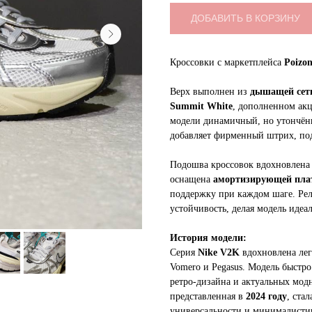
ДОБАВИТЬ В КОРЗИНУ
Кроссовки с маркетплейса
Poizo
Верх выполнен из
дышащей сетк
Summit White
, дополненном акц
модели динамичный, но утончё
добавляет фирменный штрих, под
Подошва кроссовок вдохновлена
оснащена
амортизирующей пла
поддержку при каждом шаге. Рел
устойчивость, делая модель идеа
История модели:
Серия
Nike V2K
вдохновлена лег
Vomero и Pegasus. Модель быстро
ретро-дизайна и актуальных мо
представленная в
2024 году
, ста
универсальности и минималистич