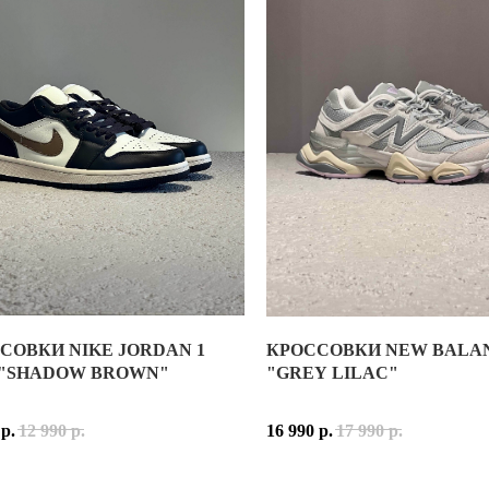
МЫХ УДАЧНЫХ ПЕРЕОСМЫСЛЕНИЙ БЕГОВОГО НАСЛЕДИЯ NIKE. М
АЛЬНАЯ И СИНТЕТИЧЕСКАЯ КОЖА
WHITE, DESERT OCHRE
СОВКИ NIKE JORDAN 1
КРОССОВКИ NEW BALAN
AIR JORDAN 1 LOW "SHADOW BROWN"
"SHADOW BROWN"
"GREY LILAC"
ИЯ СОЗДАНИЯ МОДЕЛИ
AIR JORDAN 1 LOW — ЭТО НИЗКАЯ ВЕРСИЯ ЛЕГЕНДАРНЫХ AIR 
р.
12 990
р.
16 990
р.
17 990
р.
СЛЕДНИЕ ГОДЫ AIR JORDAN 1 LOW СТАЛИ НЕВЕРОЯТНО ПОП