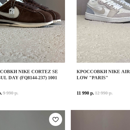
СОВКИ NIKE CORTEZ SE
КРОССОВКИ NIKE AIR
 WHITE DESERT OCHRE (CD6404-204)
L DAY (FQ8144-237) 1001
LOW "PARIS"
ТРО-БЕГОВЫХ СИЛУЭТОВ БРЕНДА, ВДОХНОВЛЁННЫЙ МОДЕЛЯМИ N
р.
9 990
р.
11 990
р.
12 990
р.
ЧАТОГО ТЕКСТИЛЯ С НАКЛАДКАМИ ИЗ НАТУРАЛЬНОЙ И СИНТ
/ DESERT OCHRE
СОЧЕТАЕТ СПОКОЙНЫЕ ОТТЕНКИ СЕРОГО И Б
НЫЙ ГАРДЕРОБ И ОТЛИЧНО СОЧЕТАЕТСЯ С ПРЯМЫМИ ДЖИНСАМИ