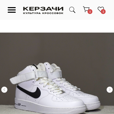
0
0
Подарочные сертификаты
Тюмень Ленина 63
Обувь
Одежда
Аксессуары
Ресейл-
Эксклюзив
зона
О нас