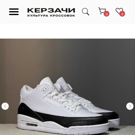
0
0
Подарочные сертификаты
Тюмень Ленина 63
Обувь
Одежда
Аксессуары
Ресейл-
Эксклюзив
зона
О нас