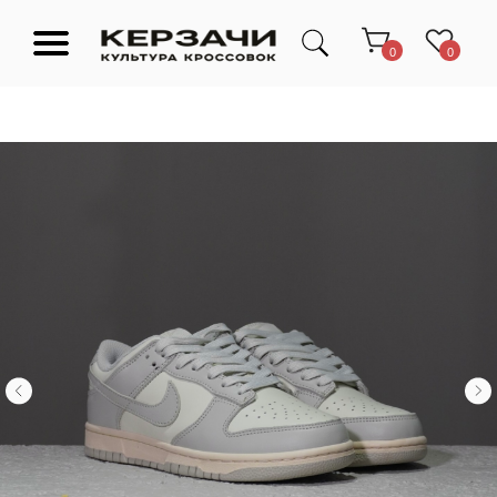
0
0
Подарочные сертификаты
Тюмень Ленина 63
Обувь
Одежда
Аксессуары
Ресейл-
Эксклюзив
зона
О нас