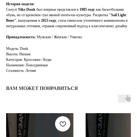
История модели:
Силуэт
Nike Dunk
был впервые представлен в
1985 году
как баскетбольная
обувь, но со временем стал иконой streetwear-культуры. Расцветка
"Sail Light
Bone"
, выпущенная в
2023 году
, стала символом утончённого минимализма и
натуральных оттенков, отражая современный подход к классическому дизайну.
Принадлежность:
Мужские / Женские / Унисекс
Модель: Dunk
Высота: Низкие
Категория: Кроссовки / Кеды
Назначение: Повседневные
Сезонность: Летние
TELEGRAM
КОНТАКТЫ
ВАМ МОЖЕТ ПОНРАВИТЬСЯ
2ГИС
ВКОНТАКТЕ
ЯНДЕКС КАРТЫ
MAX
О НАС
ЗАКАЗАТЬ С
POIZON
ОБУВЬ
ТАБЛИЦЫ
ОДЕЖДА
РАЗМЕРОВ