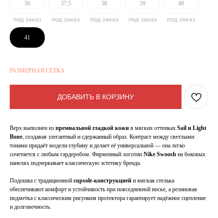
36
37,5
38
39
40
41
РАЗМЕРНАЯ СЕТКА
ДОБАВИТЬ В КОРЗИНУ
Верх выполнен из
премиальной гладкой кожи
в мягких оттенках
Sail и Light
Bone
, создавая элегантный и сдержанный образ. Контраст между светлыми
тонами придаёт модели глубину и делает её универсальной — она легко
сочетается с любым гардеробом. Фирменный логотип
Nike Swoosh
на боковых
панелях подчеркивает классическую эстетику бренда.
Подошва с традиционной
cupsole-конструкцией
и мягкая стелька
обеспечивают комфорт и устойчивость при повседневной носке, а резиновая
подметка с классическим рисунком протектора гарантирует надёжное сцепление
и долговечность.