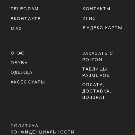
ПРИНАДЛЕЖНОСТЬ:
УНИСЕКС
МАТЕРИАЛ ВЕРХА:
СЕТКА, СИНТЕТИЧЕСКАЯ КОЖА
ПРИНАДЛЕЖНОСТЬ: УНИСЕ
ПОДОШВА:
ПЕНОМАТЕРИАЛ, РЕЗИНА
МАТЕРИАЛ ВЕРХА: КОЖА, 
ОСНОВНЫЕ ЦВЕТА:
SAIL / CREAM II / LIGHT BONE (КРЕМОВЫЙ, СВЕТ
ОСНОВНЫЕ ЦВЕТА: БЕЛЫЙ,
КОД МОДЕЛИ:
IM5237-100
МОДЕЛЬ: NIKE SB DUNK LO
ДАТА РЕЛИЗА:
2025 ГОД