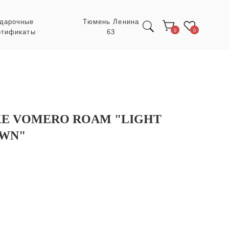
Тюмень Ленина
63
0
0
KE VOMERO ROAM "LIGHT
OWN"
Экспресс заказ с
POIZON