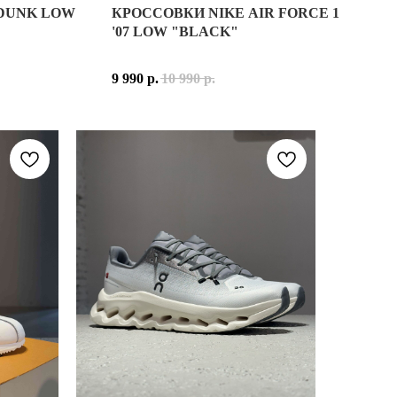
 DUNK LOW
КРОССОВКИ NIKE AIR FORCE 1
K LOW X OTOMO KATSUHIRO
'07 LOW "BLACK"
 КУЛЬТОВЫМИ СРЕДИ СКЕЙТЕРОВ И УЛИЧНОЙ МОЛОДЕЖИ. ИХ П
ТОВЫХ БЕГОВЫХ СИЛУЭТОВ 99X-СЕРИИ. ВДОХНОВЛЁННАЯ ЭСТЕ
OMO KATSUHIRO — КОНЦЕПТУАЛЬНАЯ ИНТЕРПРЕТАЦИЯ КУЛЬТО
9 990
р.
10 990
р.
НЕН ИЗ СОЧЕТАНИЯ ГЛАДКОЙ КОЖИ И ЗАМШИ. БЕЛАЯ ОСНОВА
С ПРИГЛУШЕННЫМИ НЮАНСАМИ КРЕМОВОГО И БЕЖЕВОГО ДЕЛАЕ
ЕТКА, ВДОХНОВЛЁННАЯ УРБАНИСТИЧЕСКОЙ ЭСТЕТИКОЙ И НОЧ
ЛЫЙ, ТЁМНО-КОРИЧНЕВЫЙ И СВЕТЛО-СЕРЫЙ ОТТЕНКИ, СОЗДА
ОЛГОВЕЧНОСТЬ И ИЗЫСКАННЫЙ ВНЕШНИЙ ВИД. ВНУТРЕННЯЯ Т
OMO KATSUHIRO ПОДОЙДУТ ТЕМ, КТО ЦЕНИТ ЯПОНСКУЮ КУЛЬТУ
АЛЬНЫЙ И СТИЛЬНЫЙ ОБРАЗ.
ЗМ.
OMO KATSUHIRO — ЭТО ПЕРЕОСМЫСЛЕНИЕ ОДНОГО ИЗ САМЫХ П
КТУРНЫЕ ЛИНИИ СИЛУЭТА.
ЕКС
 ДОПОЛНЯЮЩАЯ МОЩНУЮ ЭСТЕТИКУ МОДЕЛИ.
, ЗАМША
, ТЁМНО-КОРИЧНЕВЫЙ, СВЕТЛО-СЕРЫЙ
LOW X OTOMO KATSUHIRO
СОЧЕТАНИЯ КОМФОРТА И ДОЛГОВЕЧНОСТИ.
ИЯ, УМЕНЬШАЮЩАЯ УДАРНЫЕ НАГРУЗКИ ПРИ ХОДЬБЕ.
ТИ И ПЛАВНОСТИ ШАГОВ.