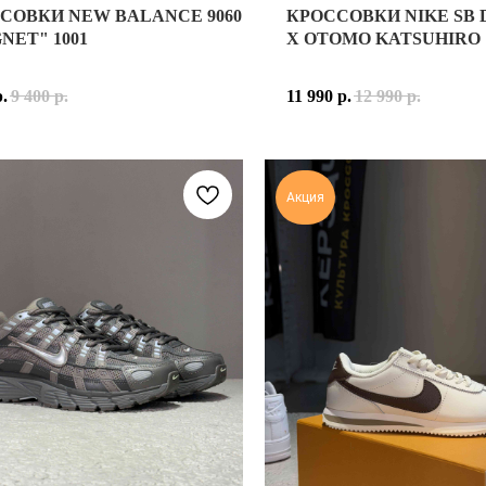
СОВКИ NEW BALANCE 9060
КРОССОВКИ NIKE SB
ALANCE 9060 "MAGNET BLACK"
КРОССОВКИ NIKE SB DUN
NET" 1001
X OTOMO KATSUHIRO
ИЯ СОЗДАНИЯ МОДЕЛИ
СКЕТБОЛЬНЫЕ КРОССОВКИ ДЛЯ КОЛЛЕДЖЕЙ, НО ВСКОРЕ СТАЛИ
ALANCE 9060 — ЭТО ФУТУРИСТИЧЕСКАЯ ИНТЕРПРЕТАЦИЯ КУЛЬ
NIKE SB DUNK LOW X OT
р.
9 400
р.
11 990
р.
12 990
р.
ИЯ СОЗДАНИЯ РАСЦВЕТКИ "MAGNET BLACK"
ВЕРХ КРОССОВОК ВЫПОЛ
МИНИМАЛИЗМА И УНИВЕРСАЛЬНОСТИ. СВЕТЛО-СЕРЫЙ ОТТЕНОК 
ET BLACK" — ЭТО МИНИМАЛИСТИЧНАЯ, НО ЭФФЕКТНАЯ РАСЦВ
РАСЦВЕТКА СОЧЕТАЕТ БЕ
ВЫЕ ЭЛЕМЕНТЫ РАСЦВЕТКИ:
Акция
ЕМИАЛЬНОЙ НАТУРАЛЬНОЙ КОЖИ, ЧТО ПРИДАЕТ КРОССОВКАМ Д
NIKE SB DUNK LOW X OT
ВЫПОЛНЕН В НАСЫЩЕННОМ ЧЁРНОМ ЦВЕТЕ, СОЗДАЮЩЕМ БРУТ
ЕХ, КТО ЦЕНИТ КЛАССИКУ, УДОБСТВО И СТИЛЬНЫЙ МИНИМАЛИ
NIKE SB DUNK LOW X OT
-СЕРЫЕ И ГРАФИТОВЫЕ ВСТАВКИ, ПОДЧЁРКИВАЮЩИЕ АРХИТЕ
ПРИНАДЛЕЖНОСТЬ: УНИС
НАЯ ПОДОШВА В КОМБИНАЦИИ ЧЁРНОГО И СЕРОГО ЦВЕТОВ,
МАТЕРИАЛ ВЕРХА: КОЖА
ОСНОВНЫЕ ЦВЕТА: БЕЛЫЙ
ИАЛЫ И ТЕХНОЛОГИИ
МОДЕЛЬ: NIKE SB DUNK 
 ПРЕМИАЛЬНАЯ ЗАМША И ДЫШАЩАЯ СЕТКА ДЛЯ ИДЕАЛЬНОГО 
ЖУТОЧНАЯ ПОДОШВА ABZORB – АМОРТИЗИРУЮЩАЯ ТЕХНОЛОГ
 ПЯТКЕ – ДОПОЛНИТЕЛЬНЫЙ СЛОЙ АМОРТИЗАЦИИ ДЛЯ МЯГКОС