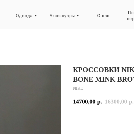
Подарочные
Одежда
Аксессуары
О нас
сертификаты
Ресейл-зона
КРОССОВКИ NI
BONE MINK BR
NIKE
14700,00
р.
16300,00
р.