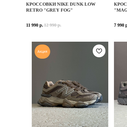
КРОССОВКИ NIKE DUNK LOW
КРОС
NIKE DUNK "LIGHT BONE"
NEW B
RETRO "GREY FOG"
"MAG
ИСТОРИЯ СОЗДАНИЯ МОДЕЛИ
ИСТОР
NIKE DUNK ДЕБЮТИРОВАЛИ В 1985 ГОДУ КАК БА
NEW B
11 990
р.
12 990
р.
7 990
ИСТОРИЯ СОЗДАНИЯ РАСЦВЕТКИ "LIGHT BONE"
ИСТОР
РАСЦВЕТКА "LIGHT BONE" — ЭТО ВОПЛОЩЕНИЕ 
"MAGN
МАТЕРИАЛЫ И ТЕХНОЛОГИИ
КЛЮЧЕ
Акция
NIKE DUNK "LIGHT BONE" ИЗГОТОВЛЕНЫ ИЗ ПР
ВЕРХ 
ЭТА МОДЕЛЬ СТАНЕТ ОТЛИЧНЫМ ВЫБОРОМ ДЛЯ Т
ТЁМНО
ОБЪЁМ
МАТЕР
ВЕРХ:
ПРОМЕ
SBS В