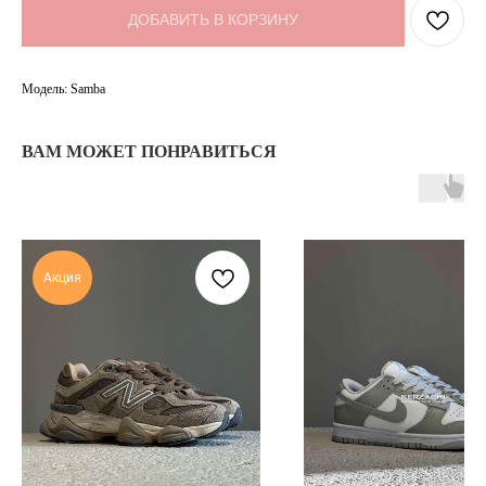
ДОБАВИТЬ В КОРЗИНУ
Модель: Samba
ВАМ МОЖЕТ ПОНРАВИТЬСЯ
Акция
TELEGRAM
КОНТАКТЫ
2ГИС
ВКОНТАКТЕ
ЯНДЕКС КАРТЫ
MAX
О НАС
ЗАКАЗАТЬ С
POIZON
ОБУВЬ
ТАБЛИЦЫ