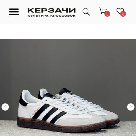
0
0
Подарочные сертификаты
Тюмень Ленина 63
Обувь
Одежда
Аксессуары
Ресейл-
Эксклюзив
зона
О нас