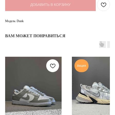
ДОБАВИТЬ В КОРЗИНУ
Модель: Dunk
ВАМ МОЖЕТ ПОНРАВИТЬСЯ
Акция
TELEGRAM
КОНТАКТЫ
2ГИС
ВКОНТАКТЕ
ЯНДЕКС КАРТЫ
MAX
О НАС
ЗАКАЗАТЬ С
POIZON
ОБУВЬ
ТАБЛИЦЫ