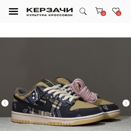
0
0
Подарочные сертификаты
Тюмень Ленина 63
Обувь
Одежда
Аксессуары
Ресейл-
Эксклюзив
зона
О нас