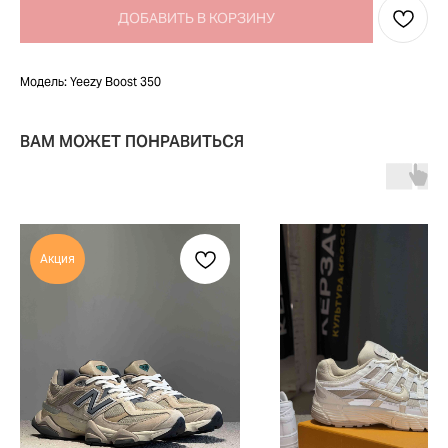
ДОБАВИТЬ В КОРЗИНУ
Модель: Yeezy Boost 350
ВАМ МОЖЕТ ПОНРАВИТЬСЯ
Акция
TELEGRAM
КОНТАКТЫ
2ГИС
ВКОНТАКТЕ
ЯНДЕКС КАРТЫ
MAX
О НАС
ЗАКАЗАТЬ С
POIZON
ОБУВЬ
ТАБЛИЦЫ