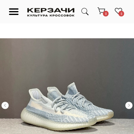
0
0
Подарочные сертификаты
Тюмень Ленина 63
Обувь
Одежда
Аксессуары
Ресейл-
Эксклюзив
зона
О нас