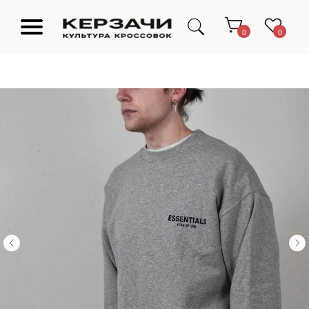
0
0
Подарочные сертификаты
Тюмень Ленина 63
Обувь
Одежда
Аксессуары
Ресейл-
Эксклюзив
зона
О нас