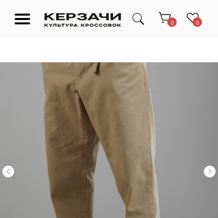
0
0
Подарочные сертификаты
Тюмень Ленина 63
Обувь
Одежда
Аксессуары
Ресейл-
Эксклюзив
зона
О нас