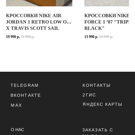
ДОСТАВКА,
ВОЗВРАТ
КРОССОВКИ NIKE AIR
КРОССОВКИ NIKE A
JORDAN 1 RETRO LOW OG
FORCE 1 ’07 "TRIPLE
X TRAVIS SCOTT SAIL
BLACK"
ПОЛИТИКА
КОНФИДЕНЦИАЛЬНОСТИ
TROPICAL PINK
19 990
р.
21 990
р.
13 990
р.
14 990
р.
ПОЛИТИКА
ИСПОЛЬЗОВАНИЯ
COOKIE - ФАЙЛОВ
ОФЕРТА
Г. ТЮМЕНЬ, УЛ. ЛЕНИНА 63
ЕЖЕДНЕВНО 11:00 - 21:00