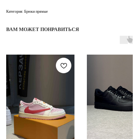
Категория: Брюки прямые
ВАМ МОЖЕТ ПОНРАВИТЬСЯ
TELEGRAM
КОНТАКТЫ
2ГИС
ВКОНТАКТЕ
ЯНДЕКС КАРТЫ
MAX
О НАС
ЗАКАЗАТЬ С
POIZON
ОБУВЬ
ТАБЛИЦЫ
ОДЕЖДА
РАЗМЕРОВ
АКСЕССУАРЫ
ОПЛАТА,