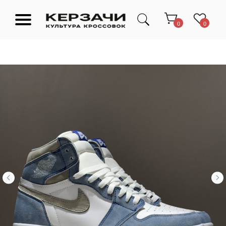
0
0
Подарочные сертификаты
Тюмень Ленина 63
Обувь
Одежда
Аксессуары
Ресейл-
Эксклюзив
зона
О нас