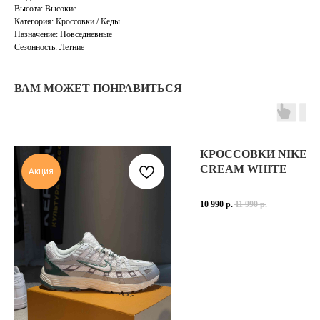
Высота: Высокие
Категория: Кроссовки / Кеды
Назначение: Повседневные
Сезонность: Летние
ВАМ МОЖЕТ ПОНРАВИТЬСЯ
TELEGRAM
КОНТАКТЫ
2ГИС
ВКОНТАКТЕ
ЯНДЕКС КАРТЫ
MAX
КРОССОВКИ NIKE P-
CREAM WHITE
Акция
О НАС
ЗАКАЗАТЬ С
POIZON
10 990
р.
11 990
р.
ОБУВЬ
ТАБЛИЦЫ
ОДЕЖДА
РАЗМЕРОВ
АКСЕССУАРЫ
ОПЛАТА,
ДОСТАВКА,
ВОЗВРАТ
ПОЛИТИКА