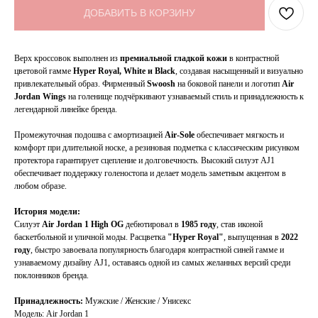
ДОБАВИТЬ В КОРЗИНУ
Верх кроссовок выполнен из
премиальной гладкой кожи
в контрастной
цветовой гамме
Hyper Royal, White и Black
, создавая насыщенный и визуально
привлекательный образ. Фирменный
Swoosh
на боковой панели и логотип
Air
Jordan Wings
на голенище подчёркивают узнаваемый стиль и принадлежность к
легендарной линейке бренда.
Промежуточная подошва с амортизацией
Air-Sole
обеспечивает мягкость и
комфорт при длительной носке, а резиновая подметка с классическим рисунком
протектора гарантирует сцепление и долговечность. Высокий силуэт AJ1
обеспечивает поддержку голеностопа и делает модель заметным акцентом в
любом образе.
История модели:
Силуэт
Air Jordan 1 High OG
дебютировал в
1985 году
, став иконой
баскетбольной и уличной моды. Расцветка
"Hyper Royal"
, выпущенная в
2022
году
, быстро завоевала популярность благодаря контрастной синей гамме и
узнаваемому дизайну AJ1, оставаясь одной из самых желанных версий среди
поклонников бренда.
Принадлежность:
Мужские / Женские / Унисекс
Модель: Air Jordan 1