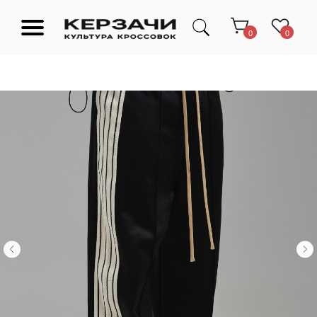
0
0
Подарочные сертификаты
Тюмень Ленина 63
Обувь
Одежда
Аксессуары
Ресейл-
Эксклюзив
зона
О нас