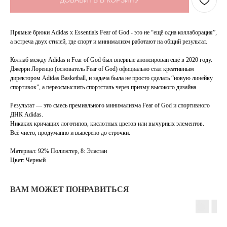
ДОБАВИТЬ В КОРЗИНУ
Прямые брюки Adidas x Essentials Fear of God - это не “ещё одна коллаборация”,
а встреча двух стилей, где спорт и минимализм работают на общий результат.
Коллаб между Adidas и Fear of God был впервые анонсирован ещё в 2020 году.
Джерри Лоренцо (основатель Fear of God) официально стал креативным
директором Adidas Basketball, и задача была не просто сделать “новую линейку
спортивок”, а переосмыслить спортстиль через призму высокого дизайна.
Результат — это смесь премиального минимализма Fear of God и спортивного
ДНК Adidas.
Никаких кричащих логотипов, кислотных цветов или вычурных элементов.
Всё чисто, продуманно и выверено до строчки.
Материал: 92% Полиэстер, 8: Эластан
Цвет: Черный
ВАМ МОЖЕТ ПОНРАВИТЬСЯ