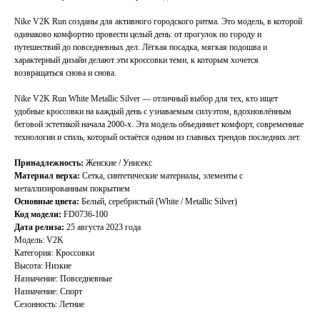
Nike V2K Run созданы для активного городского ритма. Это модель, в которой
одинаково комфортно провести целый день: от прогулок по городу и
путешествий до повседневных дел. Лёгкая посадка, мягкая подошва и
характерный дизайн делают эти кроссовки теми, к которым хочется
возвращаться снова и снова.
Nike V2K Run White Metallic Silver — отличный выбор для тех, кто ищет
удобные кроссовки на каждый день с узнаваемым силуэтом, вдохновлённым
беговой эстетикой начала 2000-х. Эта модель объединяет комфорт, современные
технологии и стиль, который остаётся одним из главных трендов последних лет.
Принадлежность:
Женские / Унисекс
Материал верха:
Сетка, синтетические материалы, элементы с
металлизированным покрытием
Основные цвета:
Белый, серебристый (White / Metallic Silver)
Код модели:
FD0736-100
Дата релиза:
25 августа 2023 года
Модель: V2K
Категория: Кроссовки
Высота: Низкие
Назначение: Повседневные
Назначение: Спорт
TELEGRAM
КОНТАКТЫ
Сезонность: Летние
2ГИС
ВКОНТАКТЕ