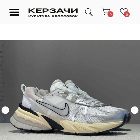
0
0
Подарочные сертификаты
Тюмень Ленина 63
Обувь
Одежда
Аксессуары
Ресейл-
Эксклюзив
зона
О нас