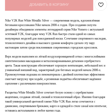
ДОБАВИТЬ В КОРЗИНУ
Nike V2K Run White Metallic Silver — современная модель, вдохновлённая
беговыми кроссовками Nike начала 2000-х годов. При создании силуэта
дизайнеры объединили элементы легендарной серии Nike Vomero с актуальной
эстетикой Y2K, благодаря чему V2K Run быстро стали одной из самых
популярных моделей для повседневной носки. Сочетание спортивного наследия,
технологичного дизайна и высокого уровня комфорта сделало эту пару
настоящим хитом среди поклонников современных городских кроссовок.
Верх модели выполнен из лёгкой воздухопроницаемой сетки с многослойными
синтетическими накладками и металлизированными деталями серебристого
цвета. Такая конструкция обеспечивает хорошую вентиляцию, небольшой вес и
узнаваемый внешний вид, характерный для беговых моделей начала 2000-х.
Промежуточная подошва из пеноматериала с двойной плотностью эффективно
смягчает нагрузку при ходьбе, а резиновая подмётка обеспечивает надёжное
сцепление с различными поверхностями.
Расцветка White Metallic Silver сочетает белую основу с серебристыми
акцентами, создавая лёгкий, свежий и технологичный образ. Именно благодаря
такой универсальной цветовой гамме Nike V2K Run легко сочетаются с
джинсами, спортивными брюками, карго и одеждой в стиле casual или streetwear,
оставаясь актуальными в любое время года.