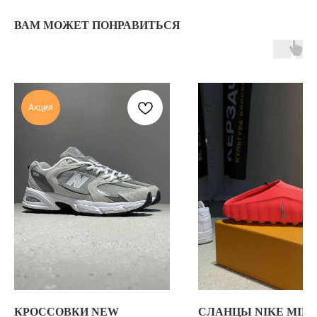
ЯНДЕКС КАРТЫ
MAX
ВАМ МОЖЕТ ПОНРАВИТЬСЯ
О НАС
ЗАКАЗАТЬ С
POIZON
ОБУВЬ
ТАБЛИЦЫ
ОДЕЖДА
РАЗМЕРОВ
АКСЕССУАРЫ
ОПЛАТА,
Акция
ДОСТАВКА,
ВОЗВРАТ
ПОЛИТИКА
КОНФИДЕНЦИАЛЬНОСТИ
ПОЛИТИКА
ИСПОЛЬЗОВАНИЯ
COOKIE - ФАЙЛОВ
ОФЕРТА
Г. ТЮМЕНЬ, УЛ. ЛЕНИНА 63
КРОССОВКИ NEW
СЛАНЦЫ NIKE MIND
NEW BALANCE 530 GREY (WR530CK) — СОВРЕМЕННОЕ ПЕРЕИЗДАНИЕ 
ЕЖЕДНЕВНО 11:00 - 21:00